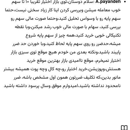
A.payandeh
:سلام دوستان،توی بازار اختیار تقریبا 10 تا سهم
خوب معامله میشن وبررسی کردن اینا کار زیاد سختی نیست،حتما
سهم پایه رو با وسواس تحلیل کنید،وحتما صورت مالی سهم رو
بررسی کنید، سهام با صورت مالی خوب رشد میکنن،وبا نقطه
تکنیکالی خوبی خرید کنید،همه چیز از سهم پایه شروع
میشه،حدضرر رو روی سهم پایه لحاظ کنید،وبا خوردن حد ضرر
پایبند باشید،ونکته بعدی من خودم هیچ موقع توی سبزی بازار
اختیار نمیخرم، موقع ناامیدی بازار بهترین موقع خرید
هستش،وپوزیشن،خرید اختیار رو،چه کال وچه پوت همیشه بیشتر
مانور بدین،که تکلیف ضررتون همون اول مشخص باشه، ضرر
نامحدود نداشته باشید،امیدوارم موفق وسال پرسود داشته باشید