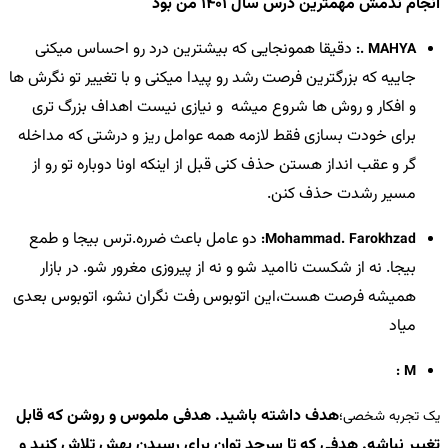
انجام ندمش مهمترین درس سال 1401 من بود
دقیقا همونجایی که بیشترین درد رو احساس میکنی
MAHYA .:
جاییه که بزرگترین فرصت رشد رو پیدا میکنی و با تغییر تو نگرش ها
و افکار و روش ها شروع میشه و نیازی نیست اهداف بزرگ تری
برای خودت بسازی فقط لازمه همه عوامل ریز و درشتی که مداخله
گر و عقب انداز هستن حذف کنی قبل از اینکه اونا دوباره تو رو از
مسیر رشدت حذف کنن.
دو عامل باعث ضرره.ترس بیجا و طمع
Mohammad. Farokhzad:
بیجا. نه از شکست ناامید شو و نه از پیروزی مغرور شو. در بازار
همیشه فرصت هست،این اتوبوس رفت نگران نشو، اتوبوس بعدی
میاد
M :
هدف داشته باشید. هدفی ملموس و روشن که قابل
یک تجربه شخصی؛
تغییر نباشه. هدفی که تا سرحد توان برای رسیدن بهش تلاش کنید و