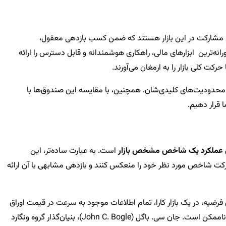
 برای مشارکت در این بازار هستند که ضمن کسب بازدهی معقول،
برساند. در این میان، “صندوق‌های سرمایه‌گذاری شاخصی” (Index Funds) به عنوان یکی از نوآورانه‌ترین ابزارهای مالی، راهکاری هوشمندانه و قابل دسترس را ارائه
کت کلی بازار را به ارمغان می‌آورند.
 محدودیت‌های کلیدی‌شان. همچنین، با مقایسه این صندوق‌ها با
 قرار دهیم.
نی عملکرد یک شاخص مشخص بازار
است. به عبارت ساده‌تر، این
حرکت شاخص مورد نظر خود را منعکس کنند و بازدهی مشابهی با آن ارائه
فرضیه، در یک بازار کارا، تمام اطلاعات موجود به سرعت در قیمت اوراق
بهادار منعکس می‌شود و بنابراین، دستیابی به بازدهی پایدار و بالاتر از میانگین بازار (آلفا) از طریق تحلیل فعال و انتخاب سهام، بسیار دشوار و حتی ناممکن است. جان سی. باگل (John C. Bogle)، بنیان‌گذار گروه ونگارد