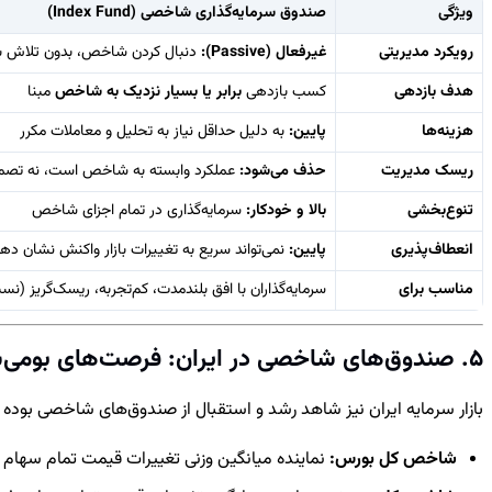
ویژگی
صندوق سرمایه‌گذاری شاخصی (Index Fund)
رویکرد مدیریتی
غیرفعال (Passive):
دنبال کردن شاخص، بدون تلاش بر
هدف بازدهی
کسب بازدهی
برابر یا بسیار نزدیک به شاخص
مبنا
هزینه‌ها
پایین:
به دلیل حداقل نیاز به تحلیل و معاملات مکرر
ریسک مدیریت
حذف می‌شود:
عملکرد وابسته به شاخص است، نه تصم
تنوع‌بخشی
بالا و خودکار:
سرمایه‌گذاری در تمام اجزای شاخص
انعطاف‌پذیری
پایین:
نمی‌تواند سریع به تغییرات بازار واکنش نشان ده
مناسب برای
سرمایه‌گذاران با افق بلندمدت، کم‌تجربه، ریسک‌گریز (ن
5. صندوق‌های شاخصی در ایران: فرصت‌های بومی‌شده
بازار سرمایه ایران نیز شاهد رشد و استقبال از صندوق‌های شاخصی بوده ا
شاخص کل بورس:
نماینده میانگین وزنی تغییرات قیمت تمام سهام پذ