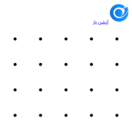
آپشن باز