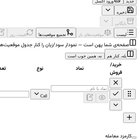
جدید
ورود اکسل
ذخیره
بایگانی
لیست
موقعیت‌های باز
تجمیع موقعیت‌ها
قیمت روز
صفحه‌ی شما پهن است — نمودار سود/زیان را کنار جدول موقعیت‌ها
بله، کنار هم
نه، همین خوب است
خرید/
نماد
نوع
تعد
فروش
Call
کارمزد معامله