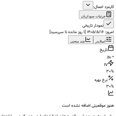
کارمزد اعمال:
جزئیات سود/زیان
نمودار تاریخی
امروز
:
۱۴۰۵/۵/۱۶
[
1
روز مانده تا سررسید]
اسلایدر
چند منحنی
تاریخ
0
روز
IV
30
%
نرخ بهره
30
%
هنوز موقعیتی اضافه نشده است