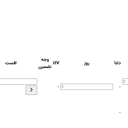
وجه
دلتا
روز
IV٪
افست
تضمین
-
-
-