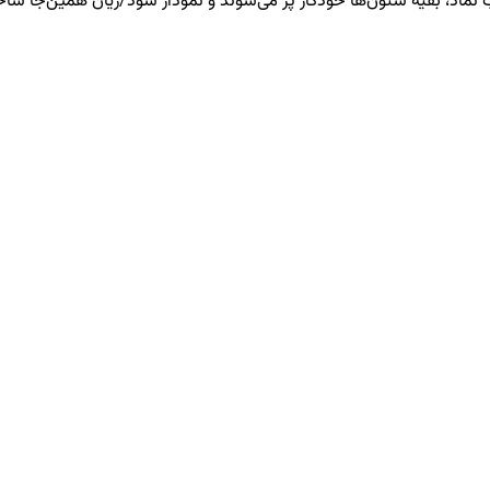
ب نماد، بقیه ستون‌ها خودکار پر می‌شوند و نمودار سود/زیان همین‌جا سا