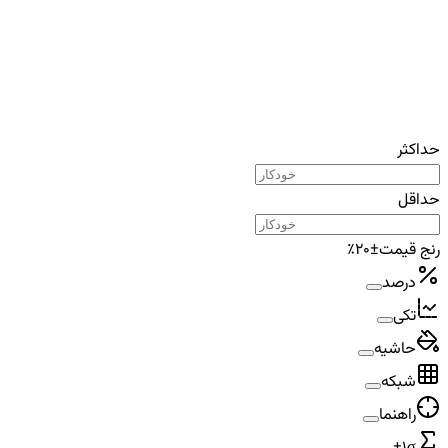
حداکثر
حداقل
رنج قیمت
±
۲۰
٪
درصد
تکی
حاشیه
شبکه
راهنما