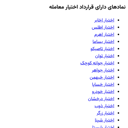
نمادهای دارای قرارداد اختیار معامله
اختیار
اخابر
اختیار
اطلس
اختیار
اهرم
اختیار
بساما
اختیار
تاصیکو
اختیار
توان
اختیار
جوانه کوچک
اختیار
جواهر
اختیار
خبهمن
اختیار
خساپا
اختیار
خودرو
اختیار
درخشان
اختیار
ذوب
اختیار
زرگر
اختیار
شپنا
اختیار
شستا