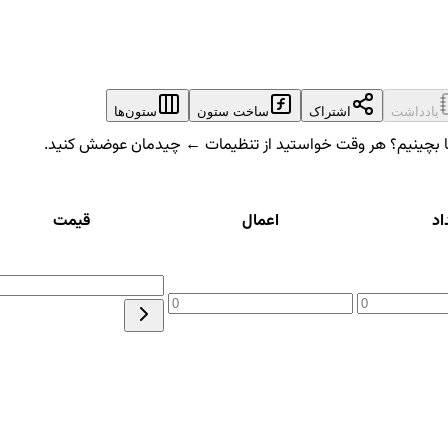
یادداشت
اشتراک
ساخت ستون
ستون‌ها
 بچینیم؟
هر وقت خواستید از تنظیمات ← چیدمان عوضش کنید.
اد
اعمال
قیمت