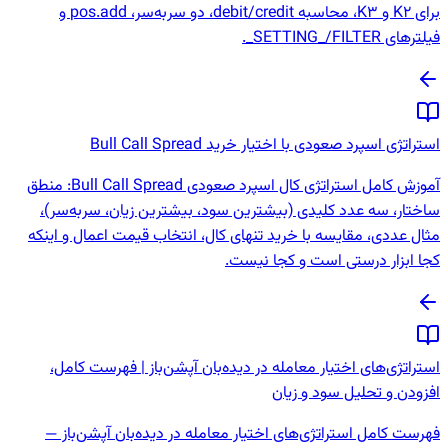
برای K2 و K3، محاسبه debit/credit، دو سربه‌سر، pos.add و
فیلترهای SETTING_/FILTER_.
استراتژی اسپرد صعودی با اختیار خرید Bull Call Spread
آموزش کامل استراتژی کال اسپرد صعودی Bull Call Spread: منطق
ساختار، سه عدد کلیدی (بیشترین سود، بیشترین زیان، سربه‌سر)،
مثال عددی، مقایسه با خرید تنهای کال، انتخاب قیمت اعمال و اینکه
کجا ابزار درستی است و کجا نیست.
استراتژی‌های اختیار معامله در دیده‌بان آپشن‌باز | فهرست کامل،
افزودن و تحلیل سود و زیان
فهرست کامل استراتژی‌های اختیار معامله در دیده‌بان آپشن‌باز —