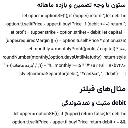
ستون با وجه تضمین و بازده ماهانه
let upper = optionSE(1); if (!upper) return ''; let debit =
option.ti.sell1Price - upper.ti.buy1Price; if (debit <= 0) return '';
let profit = (upper.strike - option.strike) - debit; let capital =
(upper.requiredMargin || 0) + option.ti.sell1Price * option.size;
let monthly = monthlyProfit((profit / capital) * 100,
option.daysUntilMaturity); return style(roundNumber(monthly,
1) + '%', monthly >= 5 ? '#16a34a' : '#6b7280', '', 'بازده ماهانه') + '
| ' + style(commaSeparator(debit), '#ea580c', '', 'debit');
مثال‌های فیلتر
debit مثبت و نقدشوندگی
let upper = optionSE(1); if (!upper) return false; let debit =
option.ti.sell1Price - upper.ti.buy1Price; return debit > 0 &&