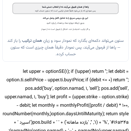
پاها از همان فرمول می‌آیند، نه از انتخاب دستی شما
پس نموداری که باز می‌شود دقیقاً همان ترکیبی است که ستون حساب کرده
این پل، بررسی سریع را به تحلیل کامل وصل می‌کند
بدون اینکه دوباره نماد و تعداد را وارد کنید
و اگر ترکیب اشتباه باز شد، اشکال از فرمول است نه از نمودار
ستون می‌تواند دکمه‌ای بگذارد که نمودار سود و زیانِ
همان ترکیب
را باز کند
— پاها از فرمول می‌آیند، پس نمودار دقیقاً همان چیزی است که ستون
حساب کرده.
let upper = optionSE(1); if (!upper) return ''; let debit =
option.ti.sell1Price - upper.ti.buy1Price; if (debit <= 0) return '';
pos.add('buy', option.namad, 1, 'sell'); pos.add('sell',
upper.namad, 1, 'buy'); let profit = (upper.strike - option.strike)
- debit; let monthly = monthlyProfit((profit / debit) * 100,
option.daysUntilMaturity); return style(roundNumber(monthly,
1) + '%', '#16a34a', '', 'بازده ماهانه') + ' ' + pos.build('اسپرد ' +