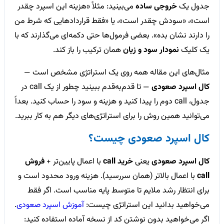
جدول یک
خروجی ساده
می‌بینید: مثلاً «هزینه این اسپرد چقدر
است»، «سودش چقدر است»، یا «فقط قراردادهایی که شرط من
را دارند نشان بده». بعضی فرمول‌ها حتی دکمه‌ای می‌گذارند که با
یک کلیک
نمودار سود و زیان
همان ترکیب را باز کند.
مثال‌های این مقاله همه روی یک استراتژی مشخص است —
کال اسپرد صعودی
— تا قدم‌به‌قدم ببینید چطور از یک call در
جدول، call دوم را پیدا کنید و هزینه و سود را حساب کنید. بعداً
می‌توانید همین روش را برای استراتژی‌های دیگر هم به کار ببرید.
کال اسپرد صعودی چیست؟
کال اسپرد صعودی
یعنی
خرید call
با اعمال پایین‌تر +
فروش
call
با اعمال بالاتر (همان سررسید). هزینه ورود محدود است و
برای انتظار رشد ملایم تا متوسط پایه مناسب است. اگر فقط
می‌خواهید بدانید این استراتژی چیست:
آموزش اسپرد صعودی
.
اگر می‌خواهید بدون نوشتن کد از نسخه آماده استفاده کنید: