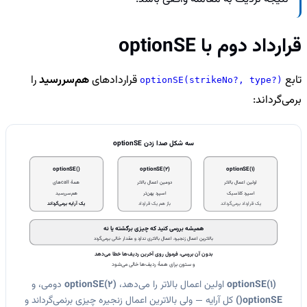
قرارداد دوم با optionSE
تابع
قراردادهای
هم‌سررسید
را
optionSE(strikeNo?, type?)
برمی‌گرداند:
سه شکل صدا زدن optionSE
optionSE()
optionSE(2)
optionSE(1)
اولین اعمال بالاتر
دومین اعمال بالاتر
همهٔ callهای
اسپرد کلاسیک
اسپرد پهن‌تر
هم‌سررسید
یک قرارداد برمی‌گرداند
باز هم یک قرارداد
یک آرایه برمی‌گرداند
همیشه بررسی کنید که چیزی برگشته یا نه
بالاترین اعمال زنجیره، اعمال بالاتری ندارد و مقدار خالی برمی‌گردد
بدون آن بررسی، فرمول روی آخرین ردیف‌ها خطا می‌دهد
و ستون برای همهٔ ردیف‌ها خالی می‌شود
optionSE(1)
اولین اعمال بالاتر را می‌دهد،
optionSE(2)
دومی، و
optionSE()
کل آرایه — ولی بالاترین اعمال زنجیره چیزی برنمی‌گرداند و