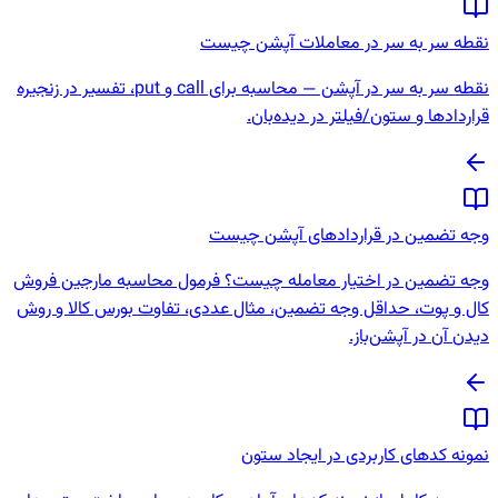
نقطه سر به سر در معاملات آپشن چیست
نقطه سر به سر در آپشن — محاسبه برای call و put، تفسیر در زنجیره
قراردادها و ستون/فیلتر در دیده‌بان.
وجه تضمین در قراردادهای آپشن چیست
وجه تضمین در اختیار معامله چیست؟ فرمول محاسبه مارجین فروش
کال و پوت، حداقل وجه تضمین، مثال عددی، تفاوت بورس کالا و روش
دیدن آن در آپشن‌باز.
نمونه کدهای کاربردی در ایجاد ستون