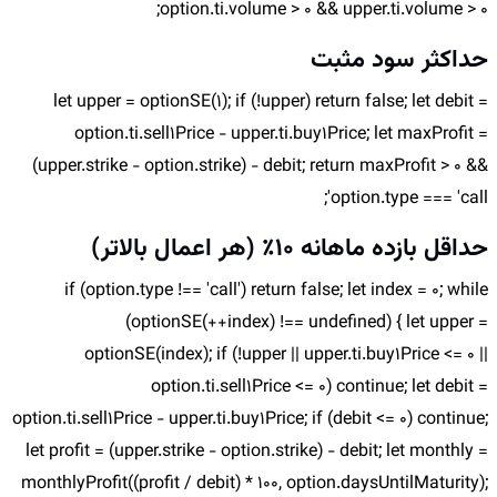
option.ti.volume > 0 && upper.ti.volume > 0;
حداکثر سود مثبت
let upper = optionSE(1); if (!upper) return false; let debit =
option.ti.sell1Price - upper.ti.buy1Price; let maxProfit =
(upper.strike - option.strike) - debit; return maxProfit > 0 &&
option.type === 'call';
حداقل بازده ماهانه 10٪ (هر اعمال بالاتر)
if (option.type !== 'call') return false; let index = 0; while
(optionSE(++index) !== undefined) { let upper =
optionSE(index); if (!upper || upper.ti.buy1Price <= 0 ||
option.ti.sell1Price <= 0) continue; let debit =
option.ti.sell1Price - upper.ti.buy1Price; if (debit <= 0) continue;
let profit = (upper.strike - option.strike) - debit; let monthly =
monthlyProfit((profit / debit) * 100, option.daysUntilMaturity);