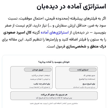
استراتژی آماده در دیده‌بان
اگر به فیلترهای پیشرفته (محدوده قیمتی، احتمال موفقیت، نسبت
سود به ضرر، حداقل ارزش سفارش و …) نیاز دارید، لازم نیست از صفر
بنویسید — در دیده‌بان از
استراتژی‌های آماده
گزینه
کال اسپرد صعودی
را به ستون یا فیلتر اضافه کنید و پارامترها را تنظیم کنید. این مقاله برای
درک منطق
و
شخصی‌سازی
فرمول است.
خودتان بنویسید یا آماده بردارید؟
استراتژی آماده
فرمول خودتان
بدون نوشتن کد
شرط‌ها را خودتان می‌گذارید
تست‌شده و با توضیح
و خروجی را خودتان می‌چینید
برای شروع سریع
برای اسکن چند ترکیب
و برای دیدن یک ترکیب استاندارد
یا معیاری که در آماده‌ها نیست
هر دو روی یک موتور کار می‌کنند
پس می‌شود کد آماده را برداشت و از آن شروع کرد
ساده‌ترین مسیر: آماده را اضافه کنید، کدش را ببینید، بعد تغییرش دهید