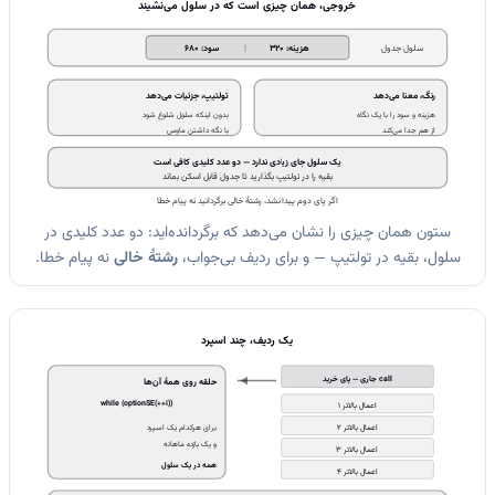
خروجی، همان چیزی است که در سلول می‌نشیند
|
سلول جدول
هزینه: 320
سود: 680
رنگ، معنا می‌دهد
تولتیپ، جزئیات می‌دهد
هزینه و سود را با یک نگاه
بدون اینکه سلول شلوغ شود
از هم جدا می‌کند
با نگه داشتن ماوس
یک سلول جای زیادی ندارد — دو عدد کلیدی کافی است
بقیه را در تولتیپ بگذارید تا جدول قابل اسکن بماند
اگر پای دوم پیدا نشد، رشتهٔ خالی برگردانید نه پیام خطا
ستون همان چیزی را نشان می‌دهد که برگردانده‌اید: دو عدد کلیدی در
سلول، بقیه در تولتیپ — و برای ردیف بی‌جواب،
رشتهٔ خالی
نه پیام خطا.
یک ردیف، چند اسپرد
call جاری — پای خرید
حلقه روی همهٔ آن‌ها
while (optionSE(++i))
اعمال بالاتر 1
اعمال بالاتر 2
برای هرکدام یک اسپرد
و یک بازده ماهانه
اعمال بالاتر 3
همه در یک سلول
اعمال بالاتر 4