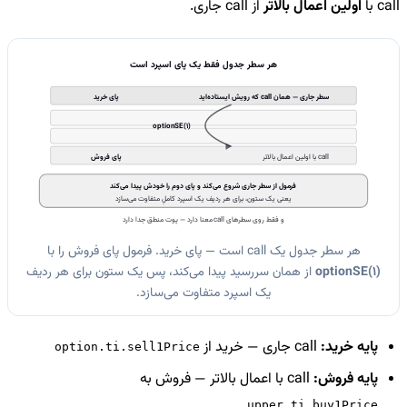
call با
اولین اعمال بالاتر
از call جاری.
هر سطر جدول فقط یک پای اسپرد است
سطر جاری — همان call که رویش ایستاده‌اید
پای خرید
optionSE(1)
call با اولین اعمال بالاتر
پای فروش
فرمول از سطر جاری شروع می‌کند و پای دوم را خودش پیدا می‌کند
یعنی یک ستون، برای هر ردیف یک اسپرد کاملِ متفاوت می‌سازد
و فقط روی سطرهای call معنا دارد — پوت منطق جدا دارد
هر سطر جدول یک call است — پای خرید. فرمول پای فروش را با
optionSE(1)
از همان سررسید پیدا می‌کند، پس یک ستون برای هر ردیف
یک اسپرد متفاوت می‌سازد.
پایه خرید:
call جاری — خرید از
option.ti.sell1Price
پایه فروش:
call با اعمال بالاتر — فروش به
upper.ti.buy1Price