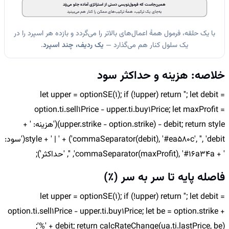
همین‌جاست که فرمول‌نویسی دستی از استراتژی آماده جلو می‌زند
به‌جای یک ترکیب، همهٔ ترکیب‌های ممکن را کنار هم می‌بینید
با یک حلقه، فرمول همهٔ اعمال‌های بالاتر را می‌گردد و بازده هر اسپرد را در
یک سلول کنار هم می‌گذارد —
یک ردیف، چند اسپرد
.
خلاصه: هزینه و حداکثر سود
let upper = optionSE(1); if (!upper) return ''; let debit =
option.ti.sell1Price - upper.ti.buy1Price; let maxProfit =
(upper.strike - option.strike) - debit; return style('هزینه: ' +
commaSeparator(debit), '#ea580c', '', 'debit') + ' | ' + style('سود:
' + commaSeparator(maxProfit), '#16a34a', '', 'حداکثر');
فاصله پایه تا سر به سر (٪)
let upper = optionSE(1); if (!upper) return ''; let debit =
option.ti.sell1Price - upper.ti.buy1Price; let be = option.strike +
debit; return calcRateChange(ua.ti.lastPrice, be) + '%';