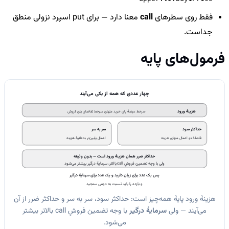
فقط روی سطرهای
call
معنا دارد — برای put اسپرد نزولی منطق
جداست.
فرمول‌های پایه
چهار عددی که همه از یکی می‌آیند
هزینهٔ ورود
سرخط عرضهٔ پای خرید منهای سرخط تقاضای پای فروش
حداکثر سود
سر به سر
فاصلهٔ دو اعمال منهای هزینه
اعمال پایین‌تر به‌علاوهٔ هزینه
حداکثر ضرر همان هزینهٔ ورود است — بدون وثیقه
ولی با وجه تضمین فروشِ call بالاتر، سرمایهٔ درگیر بیشتر می‌شود
پس یک عدد برای زیان دارید و یک عدد برای سرمایهٔ درگیر
و بازده را باید نسبت به دومی سنجید
هزینهٔ ورود پایهٔ همه‌چیز است: حداکثر سود، سر به سر و حداکثر ضرر از آن
می‌آیند — ولی
سرمایهٔ درگیر
با وجه تضمین فروشِ call بالاتر بیشتر
می‌شود.