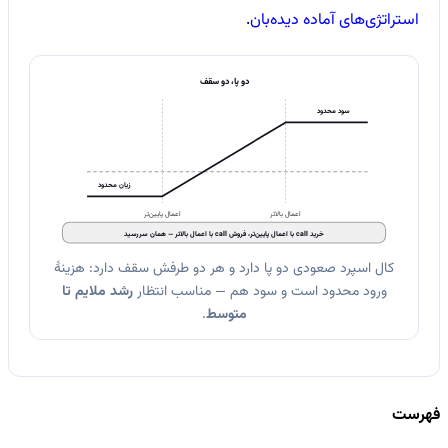
استراتژی‌های آماده دیده‌بان
.
دو پا، دو سقف
سود محدود
زیان محدود
اعمال بالاتر
اعمال پایین‌تر
خرید call با اعمال پایین‌تر، فروش call با اعمال بالاتر — همان سررسید
کال اسپرد صعودی دو پا دارد و هر دو طرفش سقف دارد: هزینهٔ
ورود محدود است و سود هم — مناسب انتظار
رشد ملایم تا
متوسط
.
فهرست