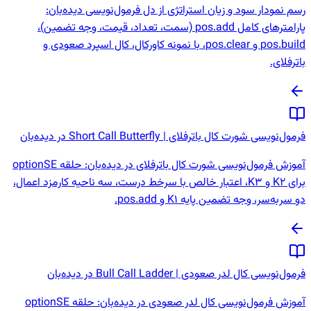
رسم نمودار سود و زیان استراتژی از دل فرمول‌نویسی دیده‌بان:
پارامترهای کامل pos.add (سمت، تعداد، قیمت، وجه تضمین)،
pos.build و pos.clear، با نمونه کاورکال، کال اسپرد صعودی و
باترفلای.
فرمول‌نویسی شورت کال باترفلای | Short Call Butterfly در دیده‌بان
آموزش فرمول‌نویسی شورت کال باترفلای در دیده‌بان: حلقه optionSE
برای K2 و K3، اعتبار خالص با سرخط درست، سه ناحیه کارمزد اعمال،
دو سربه‌سر، وجه تضمین پایه K1 و pos.add.
فرمول‌نویسی کال لدر صعودی | Bull Call Ladder در دیده‌بان
آموزش فرمول‌نویسی کال لدر صعودی در دیده‌بان: حلقه optionSE