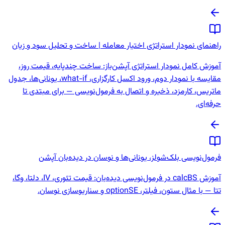
راهنمای نمودار استراتژی اختیار معامله | ساخت و تحلیل سود و زیان
آموزش کامل نمودار استراتژی آپشن‌باز: ساخت چندپایه، قیمت روز،
مقایسه با نمودار دوم، ورود اکسل کارگزاری، what-if، یونانی‌ها، جدول
ماتریس، کارمزد، ذخیره و اتصال به فرمول‌نویسی — برای مبتدی تا
حرفه‌ای.
فرمول‌نویسی بلک‌شولز، یونانی‌ها و نوسان در دیده‌بان آپشن
آموزش calcBS در فرمول‌نویسی دیده‌بان: قیمت تئوری، IV، دلتا، وگا،
تتا — با مثال ستون، فیلتر، optionSE و سناریوسازی نوسان.