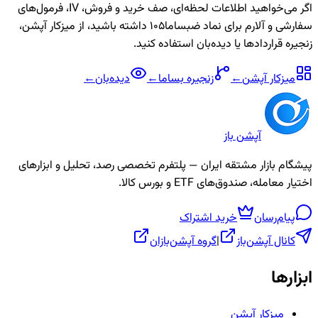
اگر می‌خواهید اطلاعات لحظه‌ای، صف خرید و فروش، IV، فرمول‌های
سفارشی و آلارم برای نماد
ضبساما105
داشته باشید، از میزکار آپشن،
زنجیره قراردادها یا دیده‌بان استفاده کنید.
میزکار آپشن
←
زنجیره
بساما
←
دیده‌بان
←
آپشن باز
پیشگام بازار مشتقه ایران — پلتفرم تخصصی رصد، تحلیل و ابزارهای
اختیار معامله، صندوق‌های ETF و بورس کالا.
پیام‌رسان
خرید اشتراک
کانال آپشن‌باز
|
گروه آپشن‌بازان
ابزارها
میزکار آپشن