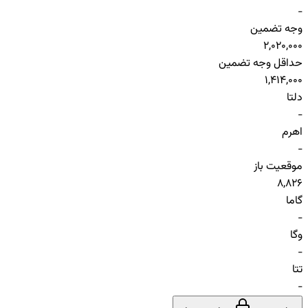
-
وجه تضمین
2,020,000
حداقل وجه تضمین
1,414,000
دلتا
-
اهرم
-
موقعیت باز
8,826
گاما
-
وگا
-
تتا
-