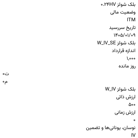
بلک شولز HV
0.24
وضعیت مالی
ITM
تاریخ سررسید
1405/01/09
بلک شولز W_IV_SE
اندازه قرارداد
1,000
روز مانده
ت
0
م
0
بلک شولز W_IV
ارزش ذاتی
500
ارزش زمانی
0
نوسان، یونانی‌ها و تضمین
IV