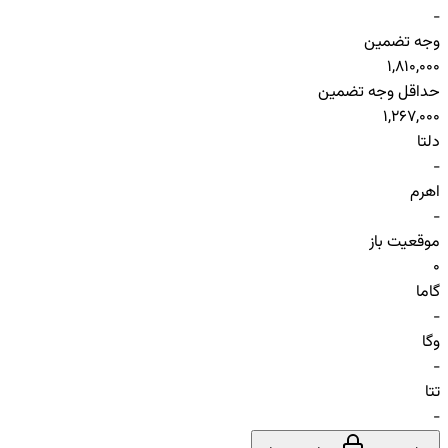
-
وجه تضمین
1,810,000
حداقل وجه تضمین
1,267,000
دلتا
-
اهرم
-
موقعیت باز
0
گاما
-
وگا
-
تتا
-