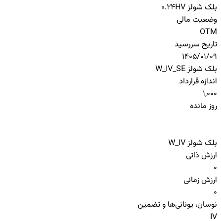
بلک شولز HV
0.24
وضعیت مالی
OTM
تاریخ سررسید
1405/01/09
بلک شولز W_IV_SE
اندازه قرارداد
1,000
روز مانده
بلک شولز W_IV
ارزش ذاتی
0
ارزش زمانی
0
نوسان، یونانی‌ها و تضمین
IV