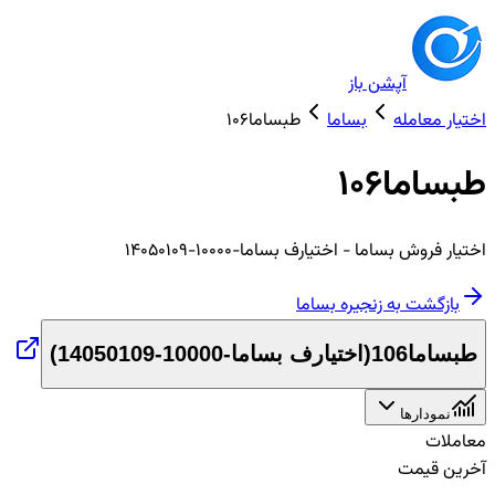
آپشن باز
اختیار معامله
بساما
طبساما106
طبساما106
اختیار
فروش
بساما
- اختیارف بساما-10000-14050109
بازگشت به زنجیره
بساما
طبساما106
(
اختیارف بساما-10000-14050109
)
نمودارها
معاملات
آخرین قیمت