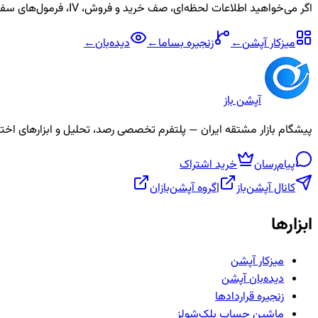
اگر می‌خواهید اطلاعات لحظه‌ای، صف خرید و فروش، IV، فرمول‌های سفارشی و آلارم برای نماد
میزکار آپشن
←
زنجیره
بساما
←
دیده‌بان
←
آپشن باز
پیشگام بازار مشتقه ایران — پلتفرم تخصصی رصد، تحلیل و ابزارهای اختیار معامله، ص
پیام‌رسان
خرید اشتراک
کانال آپشن‌باز
|
گروه آپشن‌بازان
ابزارها
میزکار آپشن
دیده‌بان آپشن
زنجیره قراردادها
ماشین حساب بلک‌شولز