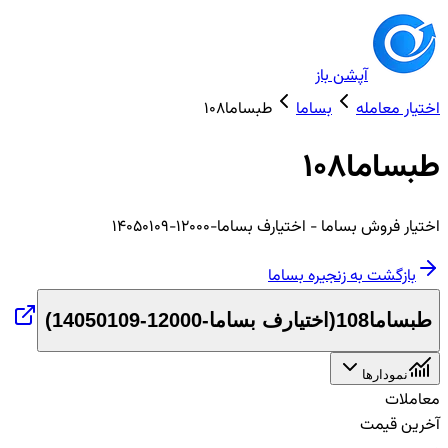
آپشن باز
اختیار معامله
بساما
طبساما108
طبساما108
اختیار
فروش
بساما
- اختیارف بساما-12000-14050109
بازگشت به زنجیره
بساما
طبساما108
(
اختیارف بساما-12000-14050109
)
نمودارها
معاملات
آخرین قیمت