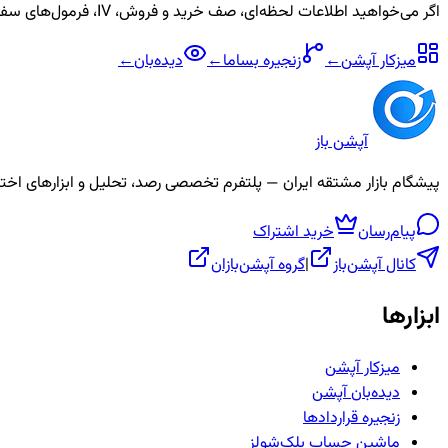
اگر می‌خواهید اطلاعات لحظه‌ای، صف خرید و فروش، IV، فرمول‌های سفارشی و آلارم برای نماد
میزکار آپشن
←
زنجیره
بساما
←
دیده‌بان
←
آپشن باز
پیشگام بازار مشتقه ایران — پلتفرم تخصصی رصد، تحلیل و ابزارهای اختیار معامله، ص
پیام‌رسان
خرید اشتراک
کانال آپشن‌باز
|
گروه آپشن‌بازان
ابزارها
میزکار آپشن
دیده‌بان آپشن
زنجیره قراردادها
ماشین حساب بلک‌شولز