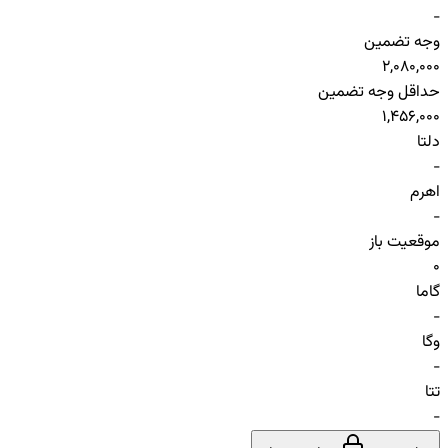
-
وجه تضمین
2,080,000
حداقل وجه تضمین
1,456,000
دلتا
-
اهرم
-
موقعیت باز
0
گاما
-
وگا
-
تتا
-