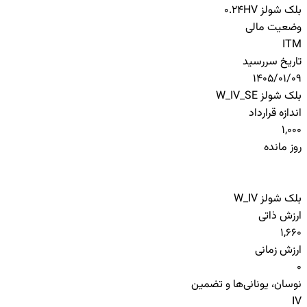
بلک شولز HV
0.24
وضعیت مالی
ITM
تاریخ سررسید
1405/01/09
بلک شولز W_IV_SE
اندازه قرارداد
1,000
روز مانده
بلک شولز W_IV
ارزش ذاتی
1,660
ارزش زمانی
0
نوسان، یونانی‌ها و تضمین
IV