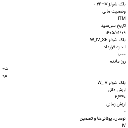
بلک شولز HV
0.24
وضعیت مالی
ITM
تاریخ سررسید
1405/01/09
بلک شولز W_IV_SE
اندازه قرارداد
1,000
روز مانده
ت
0
م
0
بلک شولز W_IV
ارزش ذاتی
2,340
ارزش زمانی
0
نوسان، یونانی‌ها و تضمین
IV