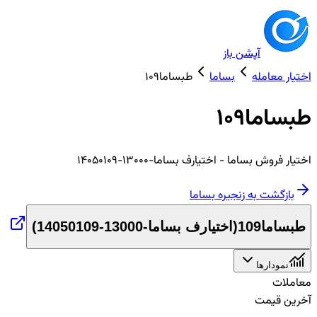
آپشن باز
اختیار معامله
بساما
طبساما109
طبساما109
اختیار
فروش
بساما
- اختیارف بساما-13000-14050109
بازگشت به زنجیره
بساما
طبساما109
(
اختیارف بساما-13000-14050109
)
نمودارها
معاملات
آخرین قیمت