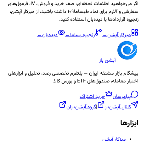
اگر می‌خواهید اطلاعات لحظه‌ای، صف خرید و فروش، IV، فرمول‌های
سفارشی و آلارم برای نماد
طبساما109
داشته باشید، از میزکار آپشن،
زنجیره قراردادها یا دیده‌بان استفاده کنید.
میزکار آپشن
←
زنجیره
بساما
←
دیده‌بان
←
آپشن باز
پیشگام بازار مشتقه ایران — پلتفرم تخصصی رصد، تحلیل و ابزارهای
اختیار معامله، صندوق‌های ETF و بورس کالا.
پیام‌رسان
خرید اشتراک
کانال آپشن‌باز
|
گروه آپشن‌بازان
ابزارها
میزکار آپشن