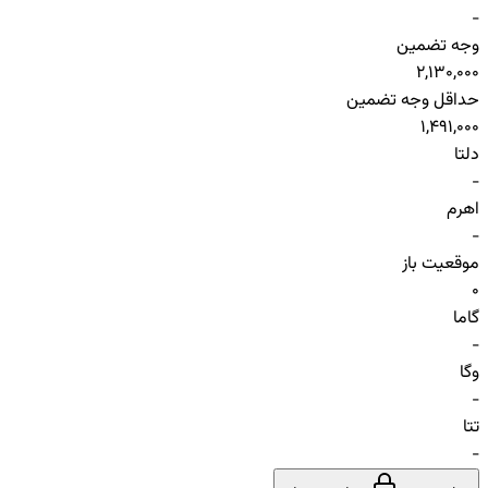
-
وجه تضمین
2,130,000
حداقل وجه تضمین
1,491,000
دلتا
-
اهرم
-
موقعیت باز
0
گاما
-
وگا
-
تتا
-