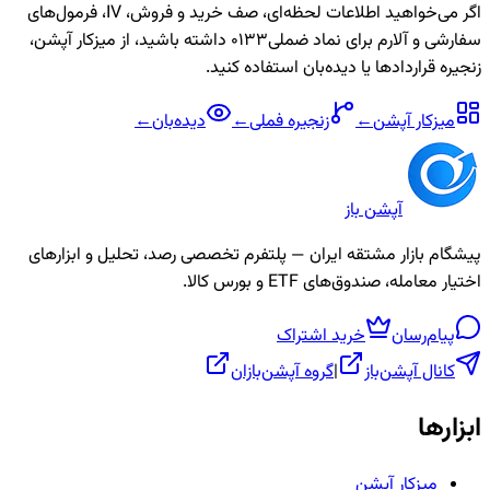
اگر می‌خواهید اطلاعات لحظه‌ای، صف خرید و فروش، IV، فرمول‌های
سفارشی و آلارم برای نماد
ضملی0133
داشته باشید، از میزکار آپشن،
زنجیره قراردادها یا دیده‌بان استفاده کنید.
میزکار آپشن
←
زنجیره
فملی
←
دیده‌بان
←
آپشن باز
پیشگام بازار مشتقه ایران — پلتفرم تخصصی رصد، تحلیل و ابزارهای
اختیار معامله، صندوق‌های ETF و بورس کالا.
پیام‌رسان
خرید اشتراک
کانال آپشن‌باز
|
گروه آپشن‌بازان
ابزارها
میزکار آپشن