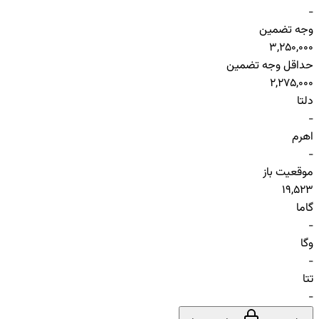
-
وجه تضمین
3,250,000
حداقل وجه تضمین
2,275,000
دلتا
-
اهرم
-
موقعیت باز
19,523
گاما
-
وگا
-
تتا
-