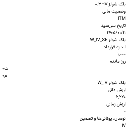
بلک شولز HV
0.3
وضعیت مالی
ITM
تاریخ سررسید
1405/01/11
بلک شولز W_IV_SE
اندازه قرارداد
1,000
روز مانده
ت
0
م
0
بلک شولز W_IV
ارزش ذاتی
2,220
ارزش زمانی
0
نوسان، یونانی‌ها و تضمین
IV