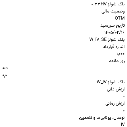
بلک شولز HV
0.33
وضعیت مالی
OTM
تاریخ سررسید
1405/02/16
بلک شولز W_IV_SE
اندازه قرارداد
1,000
روز مانده
ت
0
م
0
بلک شولز W_IV
ارزش ذاتی
0
ارزش زمانی
0
نوسان، یونانی‌ها و تضمین
IV