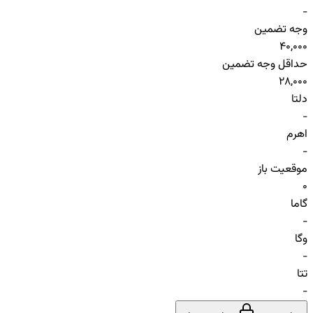
-
وجه تضمین
40,000
حداقل وجه تضمین
28,000
دلتا
-
اهرم
-
موقعیت باز
0
گاما
-
وگا
-
تتا
-