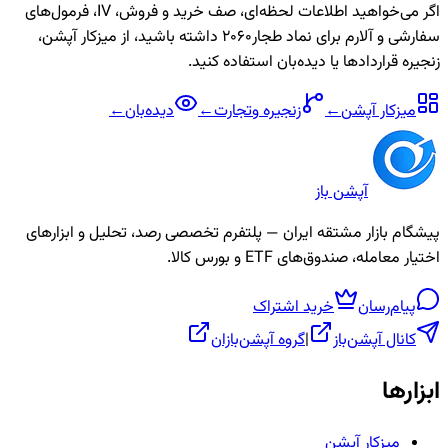
اگر می‌خواهید اطلاعات لحظه‌ای، صف خرید و فروش، IV، فرمول‌های
سفارشی و آلارم برای نماد
طجار2060
داشته باشید، از میزکار آپشن،
زنجیره قراردادها یا دیده‌بان استفاده کنید.
میزکار آپشن
←
زنجیره
وتجارت
←
دیده‌بان
←
آپشن باز
پیشگام بازار مشتقه ایران — پلتفرم تخصصی رصد، تحلیل و ابزارهای
اختیار معامله، صندوق‌های ETF و بورس کالا.
پیام‌رسان
خرید اشتراک
کانال آپشن‌باز
|
گروه آپشن‌بازان
ابزارها
میزکار آپشن