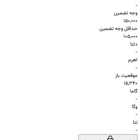
-
وجه تضمین
150,000
حداقل وجه تضمین
105,000
دلتا
-
اهرم
-
موقعیت باز
15,340
گاما
-
وگا
-
تتا
-