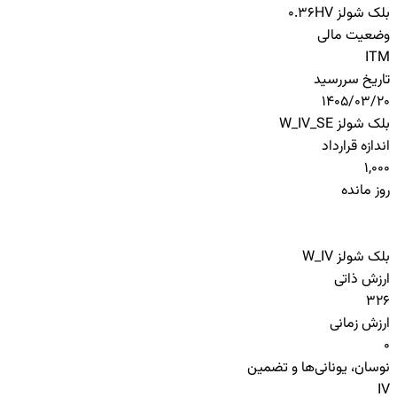
بلک شولز HV
0.36
وضعیت مالی
ITM
تاریخ سررسید
1405/03/20
بلک شولز W_IV_SE
اندازه قرارداد
1,000
روز مانده
بلک شولز W_IV
ارزش ذاتی
326
ارزش زمانی
0
نوسان، یونانی‌ها و تضمین
IV