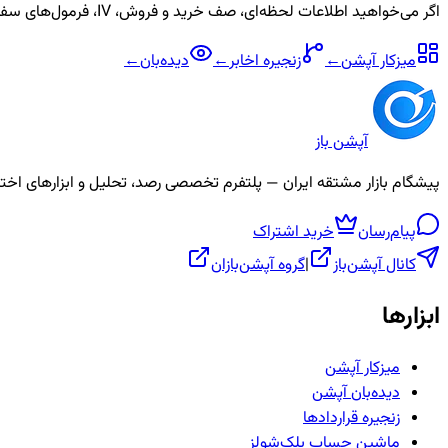
اگر می‌خواهید اطلاعات لحظه‌ای، صف خرید و فروش، IV، فرمول‌های سفارشی و آلارم برای نماد
میزکار آپشن
←
زنجیره
اخابر
←
دیده‌بان
←
آپشن باز
پیشگام بازار مشتقه ایران — پلتفرم تخصصی رصد، تحلیل و ابزارهای اختیار معامله، ص
پیام‌رسان
خرید اشتراک
کانال آپشن‌باز
|
گروه آپشن‌بازان
ابزارها
میزکار آپشن
دیده‌بان آپشن
زنجیره قراردادها
ماشین حساب بلک‌شولز