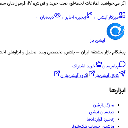
اگر می‌خواهید اطلاعات لحظه‌ای، صف خرید و فروش، IV، فرمول‌های سفارشی و آلارم برای نماد
میزکار آپشن
←
زنجیره
اخابر
←
دیده‌بان
←
آپشن باز
پیشگام بازار مشتقه ایران — پلتفرم تخصصی رصد، تحلیل و ابزارهای اختیار معامله، ص
پیام‌رسان
خرید اشتراک
کانال آپشن‌باز
|
گروه آپشن‌بازان
ابزارها
میزکار آپشن
دیده‌بان آپشن
زنجیره قراردادها
ماشین حساب بلک‌شولز