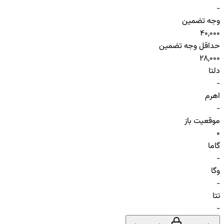
-
وجه تضمین
40,000
حداقل وجه تضمین
28,000
دلتا
-
اهرم
-
موقعیت باز
0
گاما
-
وگا
-
تتا
-