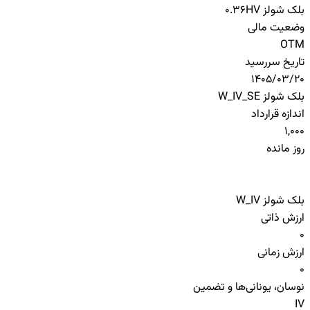
بلک شولز HV
0.36
وضعیت مالی
OTM
تاریخ سررسید
1405/03/20
بلک شولز W_IV_SE
اندازه قرارداد
1,000
روز مانده
بلک شولز W_IV
ارزش ذاتی
0
ارزش زمانی
0
نوسان، یونانی‌ها و تضمین
IV