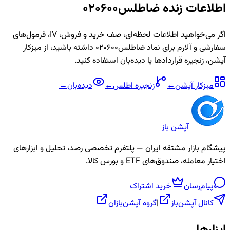
اطلاعات زنده
ضاطلس020600
اگر می‌خواهید اطلاعات لحظه‌ای، صف خرید و فروش، IV، فرمول‌های
سفارشی و آلارم برای نماد
ضاطلس020600
داشته باشید، از میزکار
آپشن، زنجیره قراردادها یا دیده‌بان استفاده کنید.
میزکار آپشن
←
زنجیره
اطلس
←
دیده‌بان
←
آپشن باز
پیشگام بازار مشتقه ایران — پلتفرم تخصصی رصد، تحلیل و ابزارهای
اختیار معامله، صندوق‌های ETF و بورس کالا.
پیام‌رسان
خرید اشتراک
کانال آپشن‌باز
|
گروه آپشن‌بازان
ابزارها