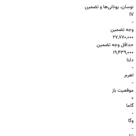
نوسان، یونانی‌ها و تضمین
IV
-
وجه تضمین
27,770,000
حداقل وجه تضمین
19,439,000
دلتا
-
اهرم
-
موقعیت باز
0
گاما
-
وگا
-