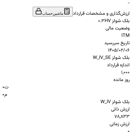
-
ارزش‌گذاری و مشخصات قرارداد
ماشین‌حساب
بلک شولز HV
0.3
وضعیت مالی
ITM
تاریخ سررسید
1405/02/06
بلک شولز W_IV_SE
اندازه قرارداد
1,000
روز مانده
ت
0
م
0
بلک شولز W_IV
ارزش ذاتی
78,833
ارزش زمانی
0