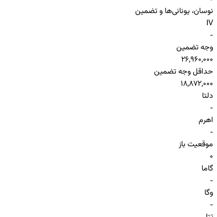
نوسان، یونانی‌ها و تضمین
IV
-
وجه تضمین
26,960,000
حداقل وجه تضمین
18,872,000
دلتا
-
اهرم
-
موقعیت باز
0
گاما
-
وگا
-