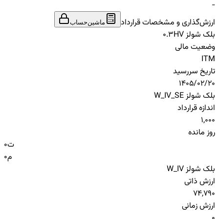
-
ارزش‌گذاری و مشخصات قرارداد
ماشین‌حساب
بلک شولز HV
0.3
وضعیت مالی
ITM
تاریخ سررسید
1405/02/20
بلک شولز W_IV_SE
اندازه قرارداد
1,000
روز مانده
ت
0
م
0
بلک شولز W_IV
ارزش ذاتی
74,790
ارزش زمانی
0