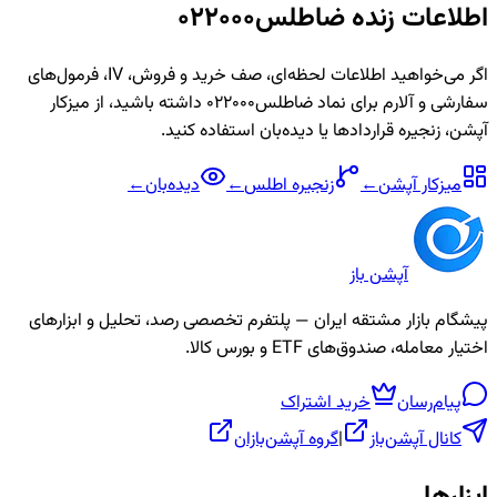
اطلاعات زنده
ضاطلس022000
اگر می‌خواهید اطلاعات لحظه‌ای، صف خرید و فروش، IV، فرمول‌های
سفارشی و آلارم برای نماد
ضاطلس022000
داشته باشید، از میزکار
آپشن، زنجیره قراردادها یا دیده‌بان استفاده کنید.
میزکار آپشن
←
زنجیره
اطلس
←
دیده‌بان
←
آپشن باز
پیشگام بازار مشتقه ایران — پلتفرم تخصصی رصد، تحلیل و ابزارهای
اختیار معامله، صندوق‌های ETF و بورس کالا.
پیام‌رسان
خرید اشتراک
کانال آپشن‌باز
|
گروه آپشن‌بازان
ابزارها