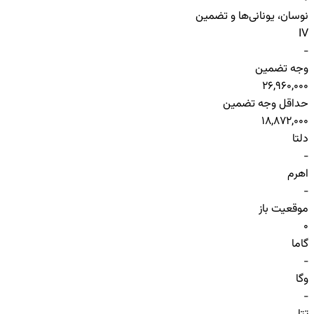
نوسان، یونانی‌ها و تضمین
IV
-
وجه تضمین
26,960,000
حداقل وجه تضمین
18,872,000
دلتا
-
اهرم
-
موقعیت باز
0
گاما
-
وگا
-