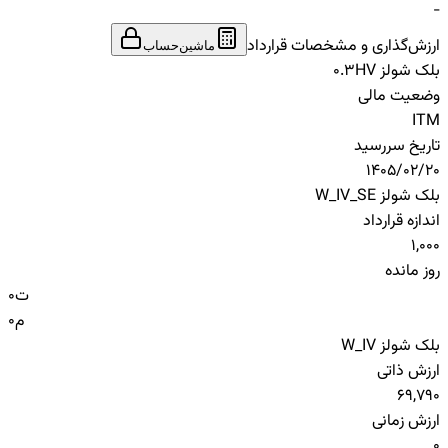
-
ارزش‌گذاری و مشخصات قرارداد
ماشین‌حساب
بلک شولز HV
0.3
وضعیت مالی
ITM
تاریخ سررسید
1405/02/20
بلک شولز W_IV_SE
اندازه قرارداد
1,000
روز مانده
ت
0
م
0
بلک شولز W_IV
ارزش ذاتی
69,790
ارزش زمانی
0