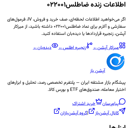
اطلاعات زنده
ضاطلس022001
اگر می‌خواهید اطلاعات لحظه‌ای، صف خرید و فروش، IV، فرمول‌های
سفارشی و آلارم برای نماد
ضاطلس022001
داشته باشید، از میزکار
آپشن، زنجیره قراردادها یا دیده‌بان استفاده کنید.
میزکار آپشن
←
زنجیره
اطلس
←
دیده‌بان
←
آپشن باز
پیشگام بازار مشتقه ایران — پلتفرم تخصصی رصد، تحلیل و ابزارهای
اختیار معامله، صندوق‌های ETF و بورس کالا.
پیام‌رسان
خرید اشتراک
کانال آپشن‌باز
|
گروه آپشن‌بازان
ابزارها