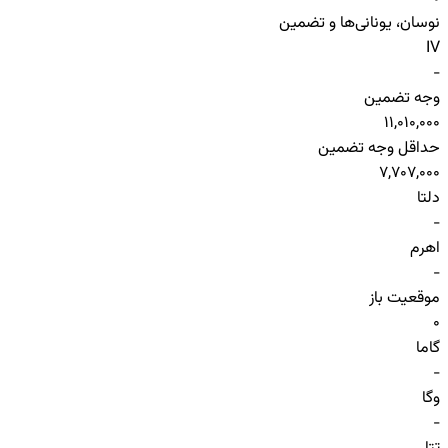
نوسان، یونانی‌ها و تضمین
IV
-
وجه تضمین
11,010,000
حداقل وجه تضمین
7,707,000
دلتا
-
اهرم
-
موقعیت باز
0
گاما
-
وگا
-