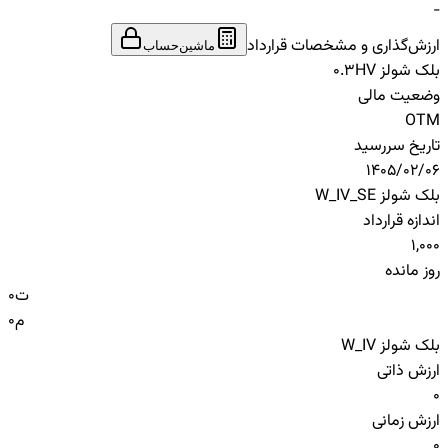
-
ارزش‌گذاری و مشخصات قرارداد
ماشین‌حساب
بلک شولز HV
0.3
وضعیت مالی
OTM
تاریخ سررسید
1405/02/06
بلک شولز W_IV_SE
اندازه قرارداد
1,000
روز مانده
ت
0
م
0
بلک شولز W_IV
ارزش ذاتی
0
ارزش زمانی
0