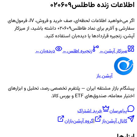
اطلاعات زنده
طاطلس020609
اگر می‌خواهید اطلاعات لحظه‌ای، صف خرید و فروش، IV، فرمول‌های
سفارشی و آلارم برای نماد
طاطلس020609
داشته باشید، از میزکار
آپشن، زنجیره قراردادها یا دیده‌بان استفاده کنید.
میزکار آپشن
←
زنجیره
اطلس
←
دیده‌بان
←
آپشن باز
پیشگام بازار مشتقه ایران — پلتفرم تخصصی رصد، تحلیل و ابزارهای
اختیار معامله، صندوق‌های ETF و بورس کالا.
پیام‌رسان
خرید اشتراک
کانال آپشن‌باز
|
گروه آپشن‌بازان
ابزارها