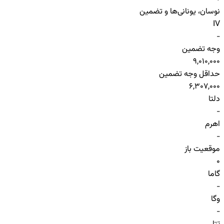
نوسان، یونانی‌ها و تضمین
IV
-
وجه تضمین
9,010,000
حداقل وجه تضمین
6,307,000
دلتا
-
اهرم
-
موقعیت باز
0
گاما
-
وگا
-