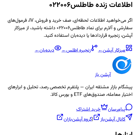
اطلاعات زنده
طاطلس022006
اگر می‌خواهید اطلاعات لحظه‌ای، صف خرید و فروش، IV، فرمول‌های
سفارشی و آلارم برای نماد
طاطلس022006
داشته باشید، از میزکار
آپشن، زنجیره قراردادها یا دیده‌بان استفاده کنید.
میزکار آپشن
←
زنجیره
اطلس
←
دیده‌بان
←
آپشن باز
پیشگام بازار مشتقه ایران — پلتفرم تخصصی رصد، تحلیل و ابزارهای
اختیار معامله، صندوق‌های ETF و بورس کالا.
پیام‌رسان
خرید اشتراک
کانال آپشن‌باز
|
گروه آپشن‌بازان
ابزارها