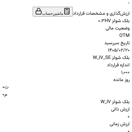
-
ارزش‌گذاری و مشخصات قرارداد
ماشین‌حساب
بلک شولز HV
0.3
وضعیت مالی
OTM
تاریخ سررسید
1405/02/20
بلک شولز W_IV_SE
اندازه قرارداد
1,000
روز مانده
ت
0
م
0
بلک شولز W_IV
ارزش ذاتی
0
ارزش زمانی
0