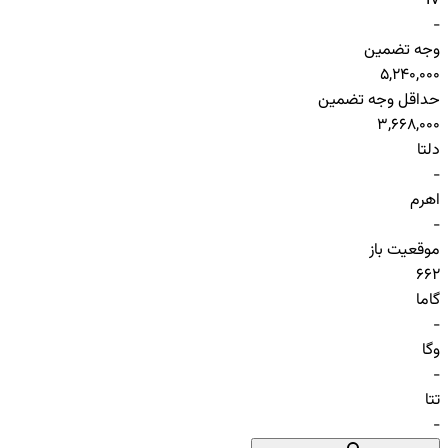
IV
-
وجه تضمین
5,240,000
حداقل وجه تضمین
3,668,000
دلتا
-
اهرم
-
موقعیت باز
662
گاما
-
وگا
-
تتا
-