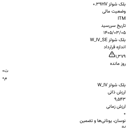
بلک شولز HV
0.39
وضعیت مالی
ITM
تاریخ سررسید
1405/03/05
بلک شولز W_IV_SE
اندازه قرارداد
1,379
روز مانده
ت
0
م
0
بلک شولز W_IV
ارزش ذاتی
9,543
ارزش زمانی
0
نوسان، یونانی‌ها و تضمین