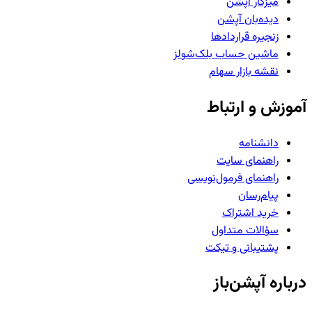
میزکار آپشن
دیده‌بان آپشن
زنجیره قراردادها
ماشین حساب بلک‌شولز
نقشه بازار سهام
آموزش و ارتباط
دانشنامه
راهنمای سایت
راهنمای فرمول‌نویسی
پیام‌رسان
خرید اشتراک
سؤالات متداول
پشتیبانی و تیکت
درباره آپشن‌باز