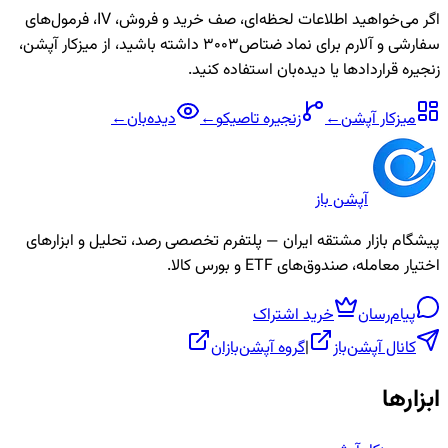
اگر می‌خواهید اطلاعات لحظه‌ای، صف خرید و فروش، IV، فرمول‌های
سفارشی و آلارم برای نماد
ضتاص3003
داشته باشید، از میزکار آپشن،
زنجیره قراردادها یا دیده‌بان استفاده کنید.
میزکار آپشن
←
زنجیره
تاصیکو
←
دیده‌بان
←
آپشن باز
پیشگام بازار مشتقه ایران — پلتفرم تخصصی رصد، تحلیل و ابزارهای
اختیار معامله، صندوق‌های ETF و بورس کالا.
پیام‌رسان
خرید اشتراک
کانال آپشن‌باز
|
گروه آپشن‌بازان
ابزارها