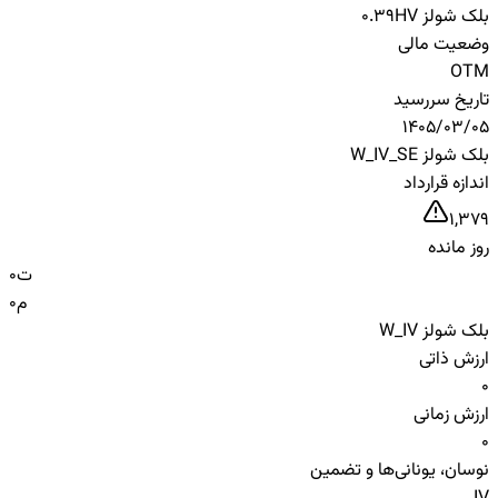
بلک شولز HV
0.39
وضعیت مالی
OTM
تاریخ سررسید
1405/03/05
بلک شولز W_IV_SE
اندازه قرارداد
1,379
روز مانده
ت
0
م
0
بلک شولز W_IV
ارزش ذاتی
0
ارزش زمانی
0
نوسان، یونانی‌ها و تضمین