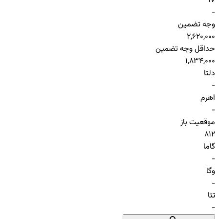
IV
-
وجه تضمین
2,620,000
حداقل وجه تضمین
1,834,000
دلتا
-
اهرم
-
موقعیت باز
812
گاما
-
وگا
-
تتا
-