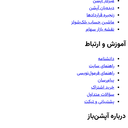
میزکار آپشن
دیده‌بان آپشن
زنجیره قراردادها
ماشین حساب بلک‌شولز
نقشه بازار سهام
آموزش و ارتباط
دانشنامه
راهنمای سایت
راهنمای فرمول‌نویسی
پیام‌رسان
خرید اشتراک
سؤالات متداول
پشتیبانی و تیکت
درباره آپشن‌باز