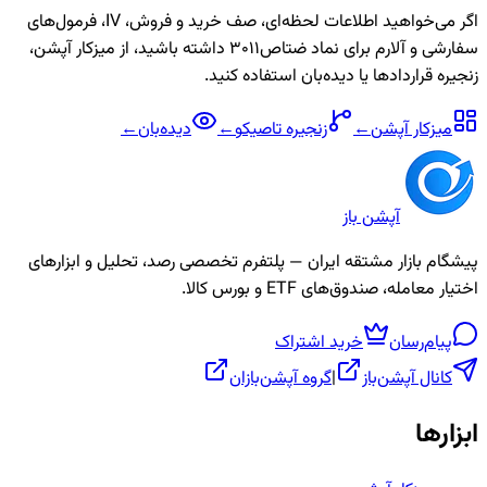
اگر می‌خواهید اطلاعات لحظه‌ای، صف خرید و فروش، IV، فرمول‌های
سفارشی و آلارم برای نماد
ضتاص3011
داشته باشید، از میزکار آپشن،
زنجیره قراردادها یا دیده‌بان استفاده کنید.
میزکار آپشن
←
زنجیره
تاصیکو
←
دیده‌بان
←
آپشن باز
پیشگام بازار مشتقه ایران — پلتفرم تخصصی رصد، تحلیل و ابزارهای
اختیار معامله، صندوق‌های ETF و بورس کالا.
پیام‌رسان
خرید اشتراک
کانال آپشن‌باز
|
گروه آپشن‌بازان
ابزارها