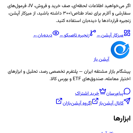
اگر می‌خواهید اطلاعات لحظه‌ای، صف خرید و فروش، IV، فرمول‌های
سفارشی و آلارم برای نماد
طتاص3001
داشته باشید، از میزکار آپشن،
زنجیره قراردادها یا دیده‌بان استفاده کنید.
میزکار آپشن
←
زنجیره
تاصیکو
←
دیده‌بان
←
آپشن باز
پیشگام بازار مشتقه ایران — پلتفرم تخصصی رصد، تحلیل و ابزارهای
اختیار معامله، صندوق‌های ETF و بورس کالا.
پیام‌رسان
خرید اشتراک
کانال آپشن‌باز
|
گروه آپشن‌بازان
ابزارها