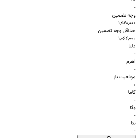
IV
-
وجه تضمین
1,520,000
حداقل وجه تضمین
1,064,000
دلتا
-
اهرم
-
موقعیت باز
0
گاما
-
وگا
-
تتا
-