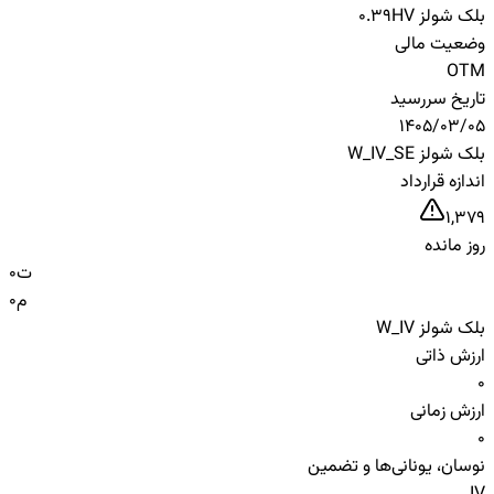
بلک شولز HV
0.39
وضعیت مالی
OTM
تاریخ سررسید
1405/03/05
بلک شولز W_IV_SE
اندازه قرارداد
1,379
روز مانده
ت
0
م
0
بلک شولز W_IV
ارزش ذاتی
0
ارزش زمانی
0
نوسان، یونانی‌ها و تضمین