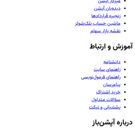
میزکار آپشن
دیده‌بان آپشن
زنجیره قراردادها
ماشین حساب بلک‌شولز
نقشه بازار سهام
آموزش و ارتباط
دانشنامه
راهنمای سایت
راهنمای فرمول‌نویسی
پیام‌رسان
خرید اشتراک
سؤالات متداول
پشتیبانی و تیکت
درباره آپشن‌باز