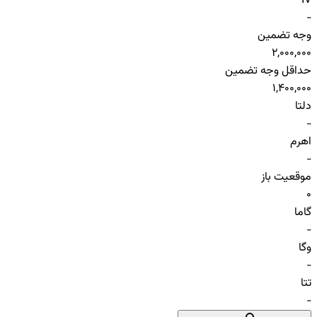
IV
-
وجه تضمین
2,000,000
حداقل وجه تضمین
1,400,000
دلتا
-
اهرم
-
موقعیت باز
0
گاما
-
وگا
-
تتا
-