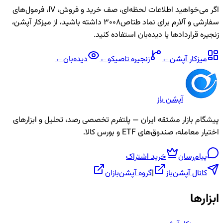
اگر می‌خواهید اطلاعات لحظه‌ای، صف خرید و فروش، IV، فرمول‌های
سفارشی و آلارم برای نماد
طتاص3008
داشته باشید، از میزکار آپشن،
زنجیره قراردادها یا دیده‌بان استفاده کنید.
میزکار آپشن
←
زنجیره
تاصیکو
←
دیده‌بان
←
آپشن باز
پیشگام بازار مشتقه ایران — پلتفرم تخصصی رصد، تحلیل و ابزارهای
اختیار معامله، صندوق‌های ETF و بورس کالا.
پیام‌رسان
خرید اشتراک
کانال آپشن‌باز
|
گروه آپشن‌بازان
ابزارها