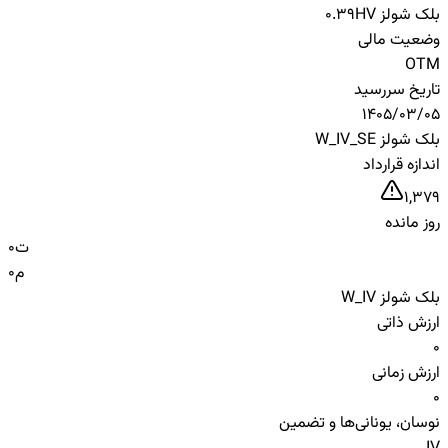
بلک شولز HV
0.39
وضعیت مالی
OTM
تاریخ سررسید
1405/03/05
بلک شولز W_IV_SE
اندازه قرارداد
1,379
روز مانده
ت
0
م
0
بلک شولز W_IV
ارزش ذاتی
0
ارزش زمانی
0
نوسان، یونانی‌ها و تضمین