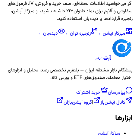
اگر می‌خواهید اطلاعات لحظه‌ای، صف خرید و فروش، IV، فرمول‌های
سفارشی و آلارم برای نماد
طتوان213
داشته باشید، از میزکار آپشن،
زنجیره قراردادها یا دیده‌بان استفاده کنید.
میزکار آپشن
←
زنجیره
توان
←
دیده‌بان
←
آپشن باز
پیشگام بازار مشتقه ایران — پلتفرم تخصصی رصد، تحلیل و ابزارهای
اختیار معامله، صندوق‌های ETF و بورس کالا.
پیام‌رسان
خرید اشتراک
کانال آپشن‌باز
|
گروه آپشن‌بازان
ابزارها
میزکار آپشن