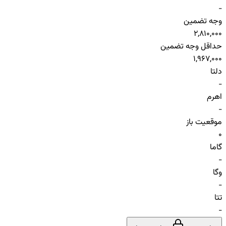
-
وجه تضمین
2,810,000
حداقل وجه تضمین
1,967,000
دلتا
-
اهرم
-
موقعیت باز
0
گاما
-
وگا
-
تتا
-