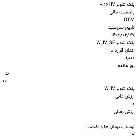
بلک شولز HV
0.46
وضعیت مالی
OTM
تاریخ سررسید
1405/02/27
بلک شولز W_IV_SE
اندازه قرارداد
1,000
روز مانده
ت
0
م
0
بلک شولز W_IV
ارزش ذاتی
0
ارزش زمانی
0
نوسان، یونانی‌ها و تضمین
IV