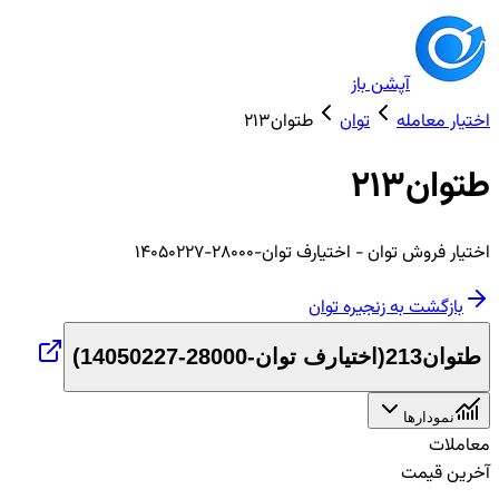
آپشن باز
اختیار معامله
توان
طتوان213
طتوان213
اختیار
فروش
توان
- اختیارف توان-28000-14050227
بازگشت به زنجیره
توان
طتوان213
(
اختیارف توان-28000-14050227
)
نمودارها
معاملات
آخرین قیمت