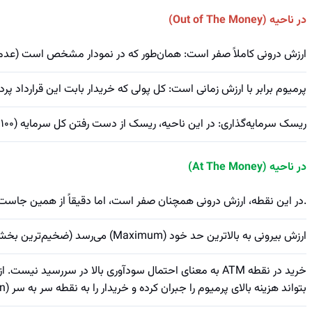
در ناحیه (Out of The Money)
ارزش درونی کاملاً صفر است: همان‌طور که در نمودار مشخص است (عدم وج
پرمیوم برابر با ارزش زمانی است: کل پولی که خریدار بابت این قرارداد 
ریسک سرمایه‌گذاری: در این ناحیه، ریسک از دست رفتن کل سرمایه (100٪ ضرر) بسیار بالاست. اگر تا روز سررسید، قیمت سهم از قیمت اعمال عبور نکند، ارزش بیرونی صفر شده و قرارداد کاملاً بی‌ارزش (سوخت) می‌شود.
در ناحیه (At The Money)
.در این نقطه، ارزش درونی همچنان صفر است، اما دقیقاً از همین جاست 
ارزش بیرونی به بالاترین حد خود (Maximum) می‌رسد (ضخیم‌ترین بخش صورتی رنگ). به دلیل اوج ابهام در اینکه آیا قرارداد به سود می‌رسد یا خیر، بازار بالاترین ارزش زمانی را طلب می‌کند.
خرید در نقطه ATM به معنای احتمال سودآوری بالا در سررس
بتواند هزینه بالای پرمیوم را جبران کرده و خریدار را به نقطه سر به سر (Breakeven) برساند.