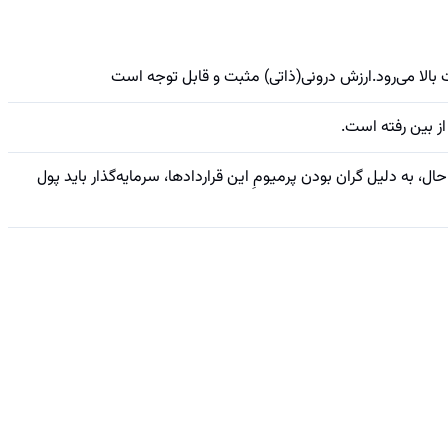
الا می‌رود.ارزش درونی(ذاتی) مثبت و قابل توجه است
تن ارزش ذاتی، ریسکِ «سوخت شدن کامل و صفر شدن» بسیار کمتری نسبت به قراردادهای OTM دارند. با این حال، به دلیل گران بودن پرمیومِ این قراردادها، سرمایه‌گذار باید پول