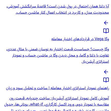
آیا دلتا همان احتمال در پول شدن است؟ قاعدهٔ سرانگشتی آموزشی،
محدودیت مدل، و کاربرد در انتخاب اعمال کنار ماشین حساب.
وگا Vega در قراردادهای اختیار معامله
وگا چیست؟ حساسیت قیمت اختیار به نوسان ضمنی با مثال عددی،
تفاوت با دلتا و گاما، و محل دیدن وگا در ماشین حساب و نمودار
استراتژی آپشن‌باز.
راهنمای نمودار استراتژی اختیار معامله | ساخت و تحلیل سود و زیان
آموزش کامل نمودار استراتژی آپشن‌باز: ساخت چندپایه، قیمت روز،
مقایسه با نمودار دوم، ورود اکسل کارگزاری، what-if، یونانی‌ها، جدول
ماتریس، کارمزد، ذخیره و اتصال به فرمول‌نویسی — برای مبتدی تا