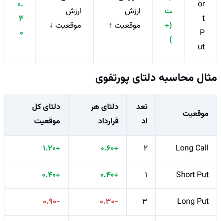
0.
or
ت
ارزش
ارزش
4
t
(+
موقعیت ↑
موقعیت ↓
0
P
)
ut
مثال محاسبه دلتای پورتفوی
تعد
دلتای هر
دلتای کل
موقعیت
اد
قرارداد
موقعیت
+1.20
+0.60
2
Long Call
+0.40
+0.40
1
Short Put
-0.90
-0.30
3
Long Put