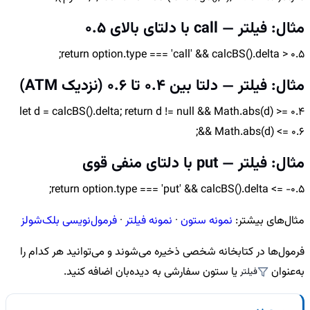
مثال: فیلتر — call با دلتای بالای 0.5
return option.type === 'call' && calcBS().delta > 0.5;
مثال: فیلتر — دلتا بین 0.4 تا 0.6 (نزدیک ATM)
let d = calcBS().delta; return d != null && Math.abs(d) >= 0.4
&& Math.abs(d) <= 0.6;
مثال: فیلتر — put با دلتای منفی قوی
return option.type === 'put' && calcBS().delta <= -0.5;
مثال‌های بیشتر:
نمونه ستون
·
نمونه فیلتر
·
فرمول‌نویسی بلک‌شولز
فرمول‌ها در کتابخانه شخصی ذخیره می‌شوند و می‌توانید هر کدام را
به‌عنوان
یا ستون سفارشی به دیده‌بان اضافه کنید.
فیلتر