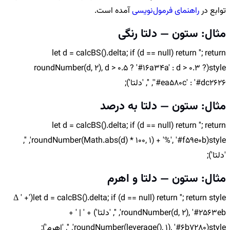
توابع در
راهنمای فرمول‌نویسی
آمده است.
مثال: ستون — دلتا رنگی
let d = calcBS().delta; if (d == null) return ''; return
style(roundNumber(d, 2), d > 0.5 ? '#16a34a' : d > 0.3 ?
'#ea580c' : '#dc2626', '', 'دلتا');
مثال: ستون — دلتا به درصد
let d = calcBS().delta; if (d == null) return ''; return
style(roundNumber(Math.abs(d) * 100, 1) + '%', '#f59e0b', '',
'دلتا');
مثال: ستون — دلتا و اهرم
let d = calcBS().delta; if (d == null) return ''; return style('Δ ' +
roundNumber(d, 2), '#2563eb', '', 'دلتا') + ' | ' +
style(roundNumber(leverage(), 1), '#6b7280', '', 'اهرم');