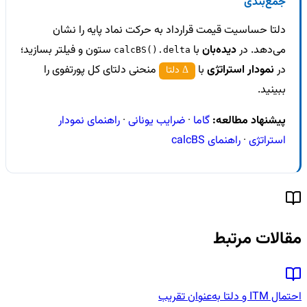
جمع‌بندی
دلتا حساسیت قیمت قرارداد به حرکت نماد پایه را نشان
می‌دهد. در
دیده‌بان
با
ستون و فیلتر بسازید؛
calcBS().delta
در
نمودار استراتژی
با
منحنی دلتای کل پورتفوی را
Δ دلتا
ببینید.
پیشنهاد مطالعه:
گاما
·
ضرایب یونانی
·
راهنمای نمودار
استراتژی
·
راهنمای calcBS
مقالات مرتبط
احتمال ITM و دلتا به‌عنوان تقریب