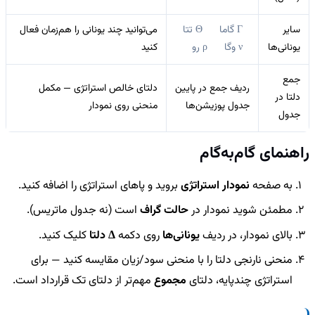
سایر
Γ گاما
Θ تتا
می‌توانید چند یونانی را هم‌زمان فعال
یونانی‌ها
ν وگا
ρ رو
کنید
جمع
ردیف جمع در پایین
دلتای خالص استراتژی — مکمل
دلتا در
جدول پوزیشن‌ها
منحنی روی نمودار
جدول
راهنمای گام‌به‌گام
به صفحه
نمودار استراتژی
بروید و پاهای استراتژی را اضافه کنید.
مطمئن شوید نمودار در
حالت گراف
است (نه جدول ماتریس).
بالای نمودار، در ردیف
یونانی‌ها
روی دکمه
Δ دلتا
کلیک کنید.
منحنی نارنجی دلتا را با منحنی سود/زیان مقایسه کنید — برای
استراتژی چندپایه، دلتای
مجموع
مهم‌تر از دلتای تک قرارداد است.