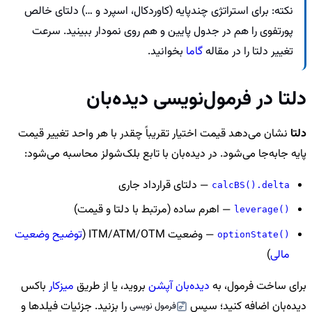
نکته: برای استراتژی چندپایه (کاوردکال، اسپرد و …) دلتای خالص
پورتفوی را هم در جدول پایین و هم روی نمودار ببینید. سرعت
تغییر دلتا را در مقاله
گاما
بخوانید.
دلتا در فرمول‌نویسی دیده‌بان
دلتا
نشان می‌دهد قیمت اختیار تقریباً چقدر با هر واحد تغییر قیمت
پایه جابه‌جا می‌شود. در دیده‌بان با تابع بلک‌شولز محاسبه می‌شود:
— دلتای قرارداد جاری
calcBS().delta
— اهرم ساده (مرتبط با دلتا و قیمت)
leverage()
— وضعیت ITM/ATM/OTM (
توضیح وضعیت
optionState()
مالی
)
برای ساخت فرمول، به
دیده‌بان آپشن
بروید، یا از طریق
میزکار
باکس
دیده‌بان اضافه کنید؛ سپس
را بزنید. جزئیات فیلدها و
فرمول نویسی