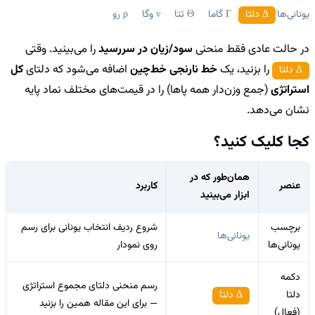
یونانی‌ها
Δ دلتا
Γ گاما
Θ تتا
ν وگا
ρ رو
در حالت عادی فقط منحنی
سود/زیان در سررسید
را می‌بینید. وقتی
را بزنید، یک
خط نارنجی خط‌چین
اضافه می‌شود که دلتای
کل
Δ دلتا
استراتژی
(جمع وزن‌دار همه پاها) را در قیمت‌های مختلف نماد پایه
نشان می‌دهد.
کجا کلیک کنید؟
همان‌طور که در
عنصر
کاربرد
ابزار می‌بینید
برچسب
شروع ردیف انتخاب یونانی برای رسم
یونانی‌ها
یونانی‌ها
روی نمودار
دکمه
رسم منحنی دلتای مجموع استراتژی
دلتا
Δ دلتا
— برای این مقاله همین را بزنید
(فعال)