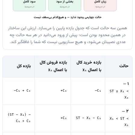
زیان کامل
بخشی از سود
سود کامل
در سررسید
در سررسید
در سررسید
حالت چهارمی وجود ندارد — و هیچ‌کدام بی‌سقف نیست
همین سه حالت است که جدول بازده پایین را می‌سازد. ارزش این ساختار
در همین محدود بودن است: پیش از ورود می‌دانید در هر سه حالت چه
عددی نصیبتان می‌شود، و هیچ سناریویی نیست که شما را غافلگیر کند.
بازده خرید کال
بازده فروش کال
حالت
بازده کل
با اعمال
با اعمال
X₂
X₁
—
1
−C₁ + C₂
+C₂
−C₁
ST ≤ X₁ <
X₂
—
2
(ST − X₁) −
+C₂
ST − X₁ − C₁
X₁ < ST <
C₁ + C₂
X₂