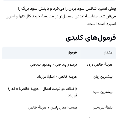
یعنی اسپرد شانس سود بردن را می‌خرد و بابتش سود بزرگ را
می‌فروشد. مقایسهٔ عددی مفصل‌تر در مقایسهٔ خرید کال تنها و اجرای
اسپرد آمده است.
فرمول‌های کلیدی
مقدار
فرمول
هزینهٔ خالص ورود
پرمیوم پرداختی − پرمیوم دریافتی
بیشترین زیان
هزینهٔ خالص × اندازهٔ قرارداد
(اختلاف دو قیمت اعمال − هزینهٔ خالص) × اندازهٔ
بیشترین سود
قرارداد
نقطهٔ سربه‌سر
قیمت اعمال پایین + هزینهٔ خالص