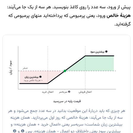
پیش از ورود، سه عدد را روی کاغذ بنویسید. هر سه از یک جا می‌آیند:
هزینهٔ خالص
ورود، یعنی پرمیومی که پرداخته‌اید منهای پرمیومی که
گرفته‌اید.
❶ بیشترین سود
سود / زیان
صفر
❷ بیشترین زیان
= هزینهٔ خالص ورود
اعمال فروش
❸ سربه‌سر
اعمال خرید
قیمت پایه در سررسید
هر چیزی که باید دربارهٔ این موقعیت بدانید در سه عدد جمع می‌شود و هر
سه از یک جا می‌آیند: هزینهٔ خالصی که روز اول می‌پردازید. همان هزینه
بیشترین زیان شماست؛ سربه‌سر یعنی «اعمال خرید + همان هزینه»؛ و
بیشترین سود یعنی «اختلاف دو اعمال − همان هزینه». پس ❶ و ❷