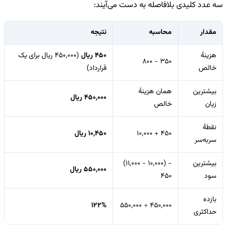
سه عدد کلیدی بلافاصله به دست می‌آیند:
مقدار
محاسبه
نتیجه
هزینهٔ
450 ریال
(450,000 ریال برای یک
800 − 350
خالص
قرارداد)
بیشترین
همان هزینهٔ
450,000 ریال
زیان
خالص
نقطهٔ
10,000 + 450
10,450 ریال
سربه‌سر
بیشترین
(11,000 − 10,000) −
550,000 ریال
سود
450
بازده
122%
550,000 ÷ 450,000
حداکثری