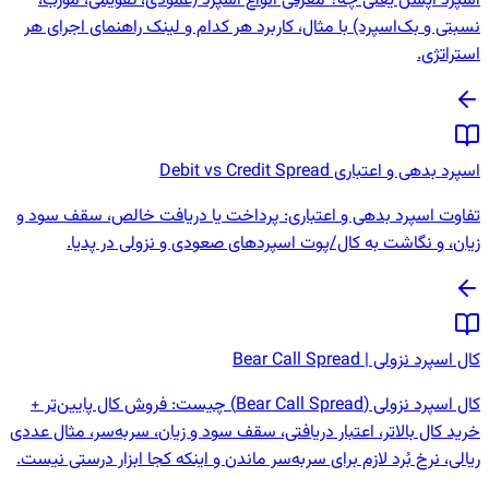
اسپرد آپشن یعنی چه؟ معرفی انواع اسپرد (عمودی، تقویمی، مورب،
نسبتی و بک‌اسپرد) با مثال، کاربرد هر کدام و لینک راهنمای اجرای هر
استراتژی.
اسپرد بدهی و اعتباری Debit vs Credit Spread
تفاوت اسپرد بدهی و اعتباری: پرداخت یا دریافت خالص، سقف سود و
زیان، و نگاشت به کال/پوت اسپردهای صعودی و نزولی در پدیا.
کال اسپرد نزولی | Bear Call Spread
کال اسپرد نزولی (Bear Call Spread) چیست: فروش کال پایین‌تر +
خرید کال بالاتر، اعتبار دریافتی، سقف سود و زیان، سربه‌سر، مثال عددی
ریالی، نرخ بُرد لازم برای سربه‌سر ماندن و اینکه کجا ابزار درستی نیست.