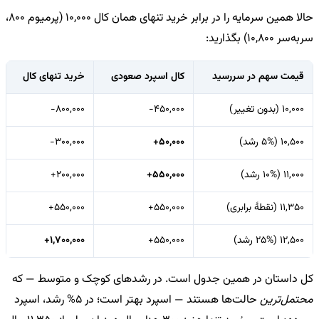
حالا همین سرمایه را در برابر خرید تنهای همان کال 10,000 (پرمیوم 800،
سربه‌سر 10,800) بگذارید:
قیمت سهم در سررسید
کال اسپرد صعودی
خرید تنهای کال
10,000 (بدون تغییر)
−450,000
−800,000
10,500 (5% رشد)
+50,000
−300,000
11,000 (10% رشد)
+550,000
+200,000
11,350 (نقطهٔ برابری)
+550,000
+550,000
12,500 (25% رشد)
+550,000
+1,700,000
کل داستان در همین جدول است. در رشدهای کوچک و متوسط — که
محتمل‌ترین
حالت‌ها هستند — اسپرد بهتر است؛ در 5% رشد، اسپرد