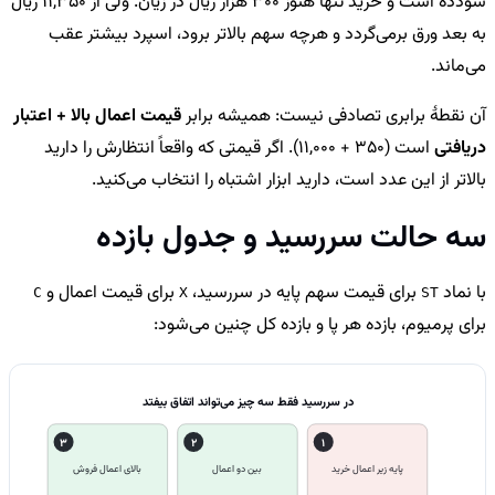
سودده است و خرید تنها هنوز 300 هزار ریال در زیان. ولی از 11,350 ریال
به بعد ورق برمی‌گردد و هرچه سهم بالاتر برود، اسپرد بیشتر عقب
می‌ماند.
آن نقطهٔ برابری تصادفی نیست: همیشه برابر
قیمت اعمال بالا + اعتبار
دریافتی
است (
11,000 + 350
). اگر قیمتی که واقعاً انتظارش را دارید
بالاتر از این عدد است، دارید ابزار اشتباه را انتخاب می‌کنید.
سه حالت سررسید و جدول بازده
با نماد
برای قیمت سهم پایه در سررسید،
برای قیمت اعمال و
C
X
ST
برای پرمیوم، بازده هر پا و بازده کل چنین می‌شود:
در سررسید فقط سه چیز می‌تواند اتفاق بیفتد
3
2
1
پایه زیر اعمال خرید
بین دو اعمال
بالای اعمال فروش