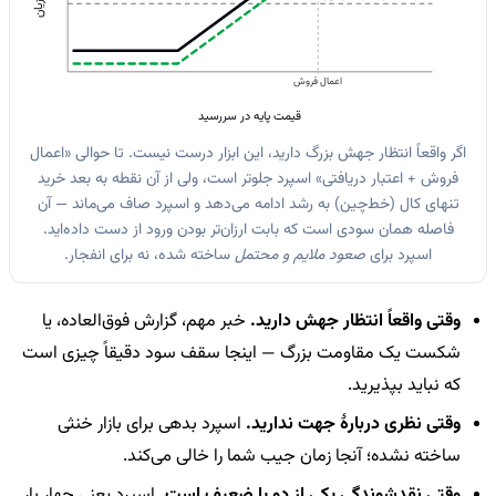
اعمال فروش
قیمت پایه در سررسید
اگر واقعاً انتظار جهش بزرگ دارید، این ابزار درست نیست. تا حوالی «اعمال
فروش + اعتبار دریافتی» اسپرد جلوتر است، ولی از آن نقطه به بعد خرید
تنهای کال (خط‌چین) به رشد ادامه می‌دهد و اسپرد صاف می‌ماند — آن
فاصله همان سودی است که بابت ارزان‌تر بودن ورود از دست داده‌اید.
اسپرد برای
صعود ملایم و محتمل
ساخته شده، نه برای انفجار.
وقتی واقعاً انتظار جهش دارید.
خبر مهم، گزارش فوق‌العاده، یا
شکست یک مقاومت بزرگ — اینجا سقف سود دقیقاً چیزی است
که نباید بپذیرید.
وقتی نظری دربارهٔ جهت ندارید.
اسپرد بدهی برای بازار خنثی
ساخته نشده؛ آنجا زمان جیب شما را خالی می‌کند.
وقتی نقدشوندگی یکی از دو پا ضعیف است.
اسپرد یعنی چهار بار