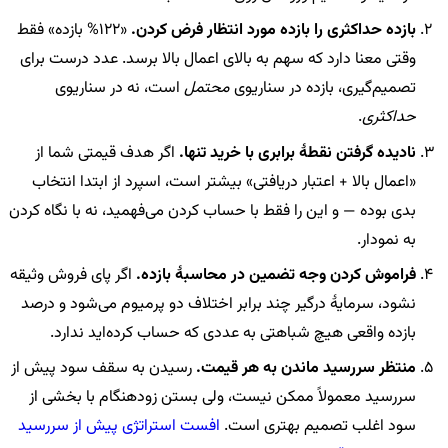
بازده حداکثری را بازده مورد انتظار فرض کردن.
«122% بازده» فقط
وقتی معنا دارد که سهم به بالای اعمال بالا برسد. عدد درست برای
تصمیم‌گیری، بازده در سناریوی
محتمل
است، نه در سناریوی
حداکثری
.
نادیده گرفتن نقطهٔ برابری با خرید تنها.
اگر هدف قیمتی شما از
«اعمال بالا + اعتبار دریافتی» بیشتر است، اسپرد از ابتدا انتخاب
بدی بوده — و این را فقط با حساب کردن می‌فهمید، نه با نگاه کردن
به نمودار.
فراموش کردن وجه تضمین در محاسبهٔ بازده.
اگر پای فروش وثیقه
نشود، سرمایهٔ درگیر چند برابر اختلاف دو پرمیوم می‌شود و درصد
بازده واقعی هیچ شباهتی به عددی که حساب کرده‌اید ندارد.
منتظر سررسید ماندن به هر قیمت.
رسیدن به سقف سود پیش از
سررسید معمولاً ممکن نیست، ولی بستن زودهنگام با بخشی از
سود اغلب تصمیم بهتری است.
افست استراتژی پیش از سررسید