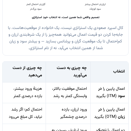
ارزان‌تر، احتمال بیشتر
گران‌تر، احتمال کمتر
سود کوچک
سود بزرگ‌تر
تصمیم واقعی شما همین است، نه انتخاب خودِ استراتژی
کال اسپرد صعودی یک استراتژی نیست، یک
خانواده
از موقعیت‌هاست. با
جابه‌جا کردن دو قیمت اعمال می‌توانید همه‌چیز را از یک شرط‌بندی ارزان و
کم‌احتمال تا یک موقعیت گران و پرشانس بسازید — و بیشتر سود و زیان
شما از همین انتخاب می‌آید، نه از نام استراتژی.
چه چیزی به دست
چه چیزی از دست
انتخاب
می‌آورید
می‌دهید
اعمال پایین را
در
احتمال موفقیت بالاتر،
هزینهٔ ورود بیشتر،
سود
(ITM) بگیرید
وابستگی کمتر به رشد
بازده درصدی کمتر
اعمال پایین را
در
ورود ارزان، بازده
احتمال کم؛ اگر رشد
زیان
(OTM) بگیرید
درصدی چشمگیر
نیاید، کل مبلغ می‌رود
دو اعمال را
نزدیک
ورود ارزان‌تر، رسیدن به