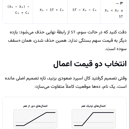
—
3
(X₂ − X₁) −
X₂ − ST + C₂
ST − X₁ − C₁
X₁ < X₂ ≤
C₁ + C₂
ST
دقت کنید که در حالت سوم،
از رابطهٔ نهایی حذف می‌شود: بازده
ST
دیگر به قیمت سهم بستگی ندارد. همین حذف شدن، همان «سقف
سود» است.
انتخاب دو قیمت اعمال
وقتی تصمیم گرفتید کال اسپرد صعودی بزنید، تازه تصمیم اصلی مانده
است. یک نام، ده‌ها موقعیت کاملاً متفاوت می‌سازد:
اعمال‌های نزدیک هم
اعمال‌های دور از هم