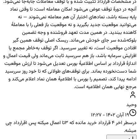
در مشخصات قرارداد تثبیت شده و با توقف معاملات جابه‌جا نمی‌شود.
آنچه در دورهٔ توقف عوض می‌شود امکان معامله است: تا وقتی نماد
پایه بسته باشد، نمادهای اختیار آن هم معامله نمی‌شوند — نه
می‌توانید موقعیت جدید بگیرید و نه موقعیت باز فعلی را با معاملهٔ
کاهنده ببندید. در همین مدت تعهد فروشنده و وجه تضمین
بلوکه‌شده سر جای خودش می‌ماند. ریسک اصلی توقف همین گیر
افتادن موقعیت است، نه تغییر سررسید. اگر توقف به‌خاطر مجمع یا
افزایش سرمایه باشد، باز هم سررسید ثابت می‌ماند ولی قیمت اعمال و
اندازهٔ قرارداد بر اساس اطلاعیهٔ بورس تعدیل می‌شود تا ارزش موقعیت
شما دست‌نخورده بماند. برای توقف‌های طولانی که تا خود روز سررسید
ادامه پیدا کند، تصمیم را بورس با اطلاعیهٔ همان نماد اعلام می‌کند و
مرجع نهایی همان اطلاعیه است.
وحید
19 آبان 1402 - 12:27
درسطر اخر 4 قرارداد خرید مانده که 3تا اعمال میکنه پس 1قرارداد چی
میشه.