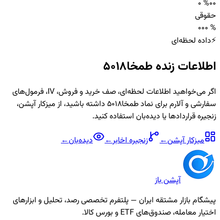
0 %
0
0
حقوقی
0
0
0 %
⚡
داده لحظه‌ای
اطلاعات زنده
طمخا5018
اگر می‌خواهید اطلاعات لحظه‌ای، صف خرید و فروش، IV، فرمول‌های
سفارشی و آلارم برای نماد
طمخا5018
داشته باشید، از میزکار آپشن،
زنجیره قراردادها یا دیده‌بان استفاده کنید.
میزکار آپشن
←
زنجیره
اخابر
←
دیده‌بان
←
آپشن باز
پیشگام بازار مشتقه ایران — پلتفرم تخصصی رصد، تحلیل و ابزارهای
اختیار معامله، صندوق‌های ETF و بورس کالا.