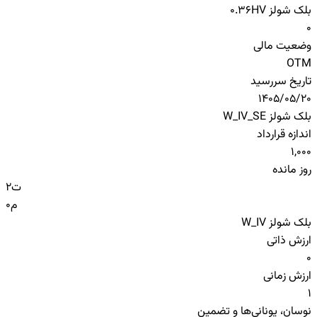
بلک شولز HV
0.36
0
وضعیت مالی
OTM
تاریخ سررسید
1405/05/20
بلک شولز W_IV_SE
اندازه قرارداد
1,000
روز مانده
ت
2
م
0
بلک شولز W_IV
ارزش ذاتی
0
ارزش زمانی
1
نوسان، یونانی‌ها و تضمین