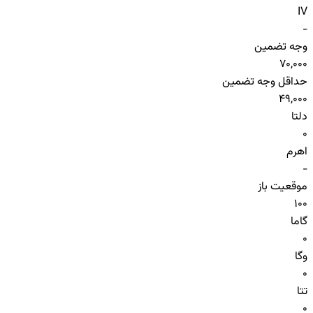
IV
-
وجه تضمین
70,000
حداقل وجه تضمین
49,000
دلتا
0
اهرم
-
موقعیت باز
100
گاما
0
وگا
0
تتا
0