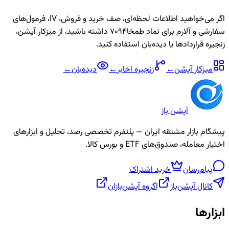
اگر می‌خواهید اطلاعات لحظه‌ای، صف خرید و فروش، IV، فرمول‌های
سفارشی و آلارم برای نماد
طمخا7094
داشته باشید، از میزکار آپشن،
زنجیره قراردادها یا دیده‌بان استفاده کنید.
میزکار آپشن
←
زنجیره
اخابر
←
دیده‌بان
←
آپشن باز
پیشگام بازار مشتقه ایران — پلتفرم تخصصی رصد، تحلیل و ابزارهای
اختیار معامله، صندوق‌های ETF و بورس کالا.
پیام‌رسان
خرید اشتراک
کانال آپشن‌باز
|
گروه آپشن‌بازان
ابزارها