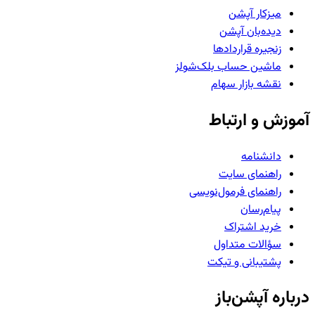
میزکار آپشن
دیده‌بان آپشن
زنجیره قراردادها
ماشین حساب بلک‌شولز
نقشه بازار سهام
آموزش و ارتباط
دانشنامه
راهنمای سایت
راهنمای فرمول‌نویسی
پیام‌رسان
خرید اشتراک
سؤالات متداول
پشتیبانی و تیکت
درباره آپشن‌باز