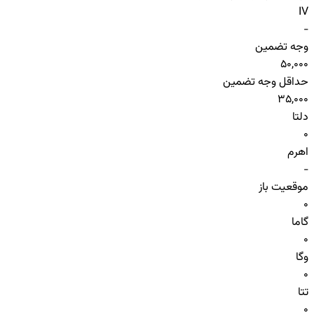
IV
-
وجه تضمین
50,000
حداقل وجه تضمین
35,000
دلتا
0
اهرم
-
موقعیت باز
0
گاما
0
وگا
0
تتا
0