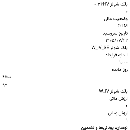
بلک شولز HV
0.36
0
وضعیت مالی
OTM
تاریخ سررسید
1405/07/22
بلک شولز W_IV_SE
اندازه قرارداد
1,000
روز مانده
ت
65
م
0
بلک شولز W_IV
ارزش ذاتی
0
ارزش زمانی
1
نوسان، یونانی‌ها و تضمین