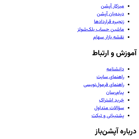
میزکار آپشن
دیده‌بان آپشن
زنجیره قراردادها
ماشین حساب بلک‌شولز
نقشه بازار سهام
آموزش و ارتباط
دانشنامه
راهنمای سایت
راهنمای فرمول‌نویسی
پیام‌رسان
خرید اشتراک
سؤالات متداول
پشتیبانی و تیکت
درباره آپشن‌باز