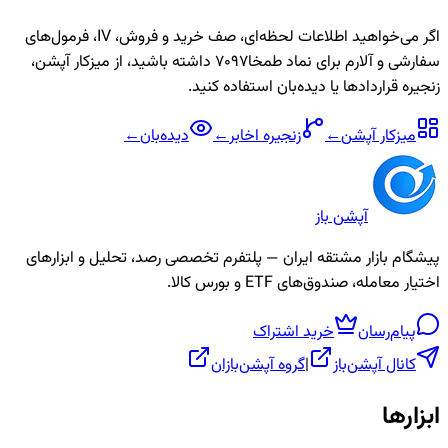
اگر می‌خواهید اطلاعات لحظه‌ای، صف خرید و فروش، IV، فرمول‌های
سفارشی و آلارم برای نماد
طمخا7097
داشته باشید، از میزکار آپشن،
زنجیره قراردادها یا دیده‌بان استفاده کنید.
میزکار آپشن
←
زنجیره
اخابر
←
دیده‌بان
←
آپشن باز
پیشگام بازار مشتقه ایران — پلتفرم تخصصی رصد، تحلیل و ابزارهای
اختیار معامله، صندوق‌های ETF و بورس کالا.
پیام‌رسان
خرید اشتراک
کانال آپشن‌باز
|
گروه آپشن‌بازان
ابزارها