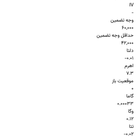
IV
-
وجه تضمین
60,000
حداقل وجه تضمین
42,000
دلتا
-0.01
اهرم
7.3
موقعیت باز
0
گاما
0.00033
وگا
0.12
تتا
-0.02