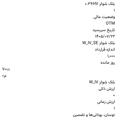
بلک شولز HV
0.36
1
وضعیت مالی
OTM
تاریخ سررسید
1405/07/22
بلک شولز W_IV_SE
اندازه قرارداد
1,000
روز مانده
ت
70
م
0
بلک شولز W_IV
ارزش ذاتی
0
ارزش زمانی
1
نوسان، یونانی‌ها و تضمین