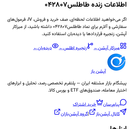
اطلاعات زنده
طاطلس042807
اگر می‌خواهید اطلاعات لحظه‌ای، صف خرید و فروش، IV، فرمول‌های
سفارشی و آلارم برای نماد
طاطلس042807
داشته باشید، از میزکار
آپشن، زنجیره قراردادها یا دیده‌بان استفاده کنید.
میزکار آپشن
←
زنجیره
اطلس
←
دیده‌بان
←
آپشن باز
پیشگام بازار مشتقه ایران — پلتفرم تخصصی رصد، تحلیل و ابزارهای
اختیار معامله، صندوق‌های ETF و بورس کالا.
پیام‌رسان
خرید اشتراک
کانال آپشن‌باز
|
گروه آپشن‌بازان
ابزارها