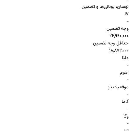
نوسان، یونانی‌ها و تضمین
IV
-
وجه تضمین
26,960,000
حداقل وجه تضمین
18,872,000
دلتا
-
اهرم
-
موقعیت باز
0
گاما
-
وگا
-