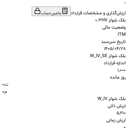
-
ارزش‌گذاری و مشخصات قرارداد
ماشین‌حساب
بلک شولز HV
0.3
وضعیت مالی
ITM
تاریخ سررسید
1405/04/28
بلک شولز W_IV_SE
اندازه قرارداد
1,000
روز مانده
ت
0
م
0
بلک شولز W_IV
ارزش ذاتی
5,210
ارزش زمانی
0