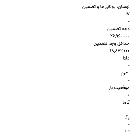
نوسان، یونانی‌ها و تضمین
IV
-
وجه تضمین
26,960,000
حداقل وجه تضمین
18,872,000
دلتا
-
اهرم
-
موقعیت باز
0
گاما
-
وگا
-