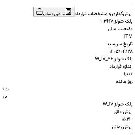
-
ارزش‌گذاری و مشخصات قرارداد
ماشین‌حساب
بلک شولز HV
0.3
وضعیت مالی
ITM
تاریخ سررسید
1405/04/28
بلک شولز W_IV_SE
اندازه قرارداد
1,000
روز مانده
ت
0
م
0
بلک شولز W_IV
ارزش ذاتی
15,210
ارزش زمانی
0