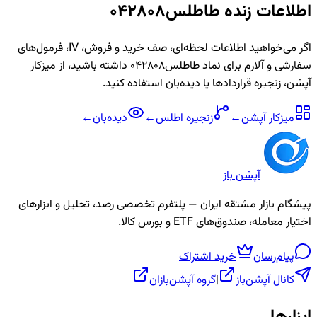
اطلاعات زنده
طاطلس042808
اگر می‌خواهید اطلاعات لحظه‌ای، صف خرید و فروش، IV، فرمول‌های
سفارشی و آلارم برای نماد
طاطلس042808
داشته باشید، از میزکار
آپشن، زنجیره قراردادها یا دیده‌بان استفاده کنید.
میزکار آپشن
←
زنجیره
اطلس
←
دیده‌بان
←
آپشن باز
پیشگام بازار مشتقه ایران — پلتفرم تخصصی رصد، تحلیل و ابزارهای
اختیار معامله، صندوق‌های ETF و بورس کالا.
پیام‌رسان
خرید اشتراک
کانال آپشن‌باز
|
گروه آپشن‌بازان
ابزارها