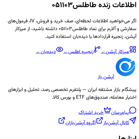
اطلاعات زنده
طاطلس051103
اگر می‌خواهید اطلاعات لحظه‌ای، صف خرید و فروش، IV، فرمول‌های
سفارشی و آلارم برای نماد
طاطلس051103
داشته باشید، از میزکار
آپشن، زنجیره قراردادها یا دیده‌بان استفاده کنید.
میزکار آپشن
←
زنجیره
اطلس
←
دیده‌بان
←
آپشن باز
پیشگام بازار مشتقه ایران — پلتفرم تخصصی رصد، تحلیل و ابزارهای
اختیار معامله، صندوق‌های ETF و بورس کالا.
پیام‌رسان
خرید اشتراک
کانال آپشن‌باز
|
گروه آپشن‌بازان
ابزارها