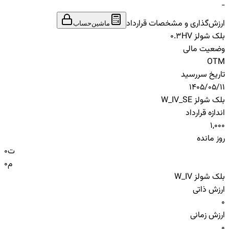
-
ارزش‌گذاری و مشخصات قرارداد
ماشین‌حساب
بلک شولز HV
0.3
وضعیت مالی
OTM
تاریخ سررسید
1405/05/11
بلک شولز W_IV_SE
اندازه قرارداد
1,000
روز مانده
ت
0
م
0
بلک شولز W_IV
ارزش ذاتی
0
ارزش زمانی
0