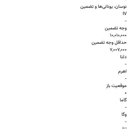
نوسان، یونانی‌ها و تضمین
IV
-
وجه تضمین
10,010,000
حداقل وجه تضمین
7,007,000
دلتا
-
اهرم
-
موقعیت باز
0
گاما
-
وگا
-