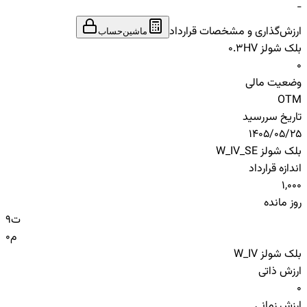
-
ارزش‌گذاری و مشخصات قرارداد
ماشین‌حساب
بلک شولز HV
0.3
0
وضعیت مالی
OTM
تاریخ سررسید
1405/05/25
بلک شولز W_IV_SE
اندازه قرارداد
1,000
روز مانده
ت
9
م
0
بلک شولز W_IV
ارزش ذاتی
0
ارزش زمانی