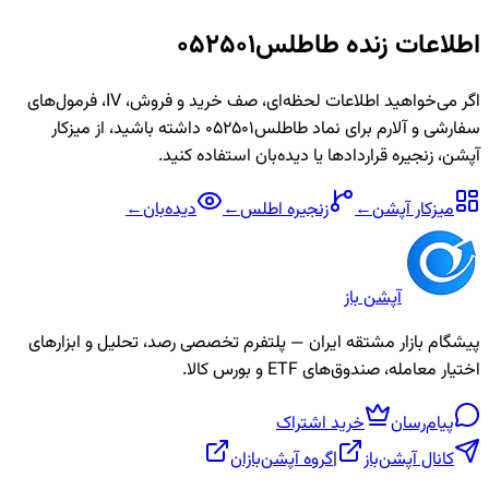
اطلاعات زنده
طاطلس052501
اگر می‌خواهید اطلاعات لحظه‌ای، صف خرید و فروش، IV، فرمول‌های
سفارشی و آلارم برای نماد
طاطلس052501
داشته باشید، از میزکار
آپشن، زنجیره قراردادها یا دیده‌بان استفاده کنید.
میزکار آپشن
←
زنجیره
اطلس
←
دیده‌بان
←
آپشن باز
پیشگام بازار مشتقه ایران — پلتفرم تخصصی رصد، تحلیل و ابزارهای
اختیار معامله، صندوق‌های ETF و بورس کالا.
پیام‌رسان
خرید اشتراک
کانال آپشن‌باز
|
گروه آپشن‌بازان