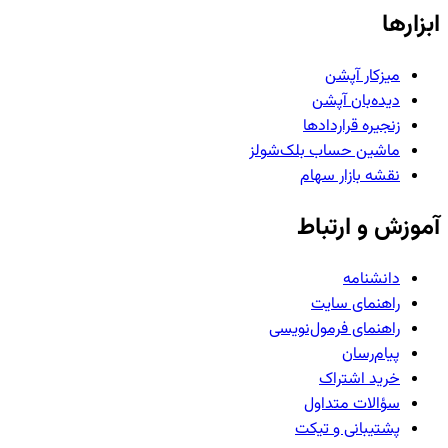
ابزارها
میزکار آپشن
دیده‌بان آپشن
زنجیره قراردادها
ماشین حساب بلک‌شولز
نقشه بازار سهام
آموزش و ارتباط
دانشنامه
راهنمای سایت
راهنمای فرمول‌نویسی
پیام‌رسان
خرید اشتراک
سؤالات متداول
پشتیبانی و تیکت