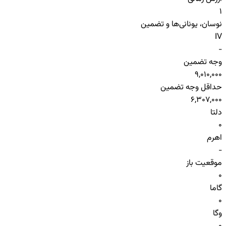
1
نوسان، یونانی‌ها و تضمین
IV
-
وجه تضمین
9,010,000
حداقل وجه تضمین
6,307,000
دلتا
0
اهرم
-
موقعیت باز
0
گاما
0
وگا