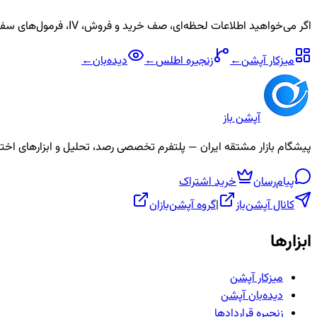
اگر می‌خواهید اطلاعات لحظه‌ای، صف خرید و فروش، IV، فرمول‌های سفارشی و آلارم برای نماد
میزکار آپشن
←
زنجیره
اطلس
←
دیده‌بان
←
آپشن باز
پیشگام بازار مشتقه ایران — پلتفرم تخصصی رصد، تحلیل و ابزارهای اختیار معامله، ص
پیام‌رسان
خرید اشتراک
کانال آپشن‌باز
|
گروه آپشن‌بازان
ابزارها
میزکار آپشن
دیده‌بان آپشن
زنجیره قراردادها