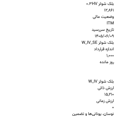
بلک شولز HV
0.3
12,861
وضعیت مالی
ITM
تاریخ سررسید
1405/06/09
بلک شولز W_IV_SE
اندازه قرارداد
1,000
روز مانده
بلک شولز W_IV
ارزش ذاتی
15,210
ارزش زمانی
0
نوسان، یونانی‌ها و تضمین