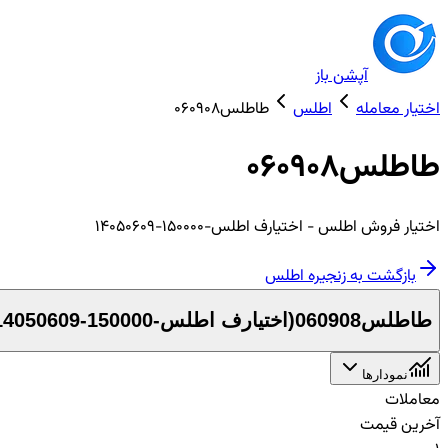
آپشن باز
اختیار معامله
اطلس
طاطلس060908
طاطلس060908
اختیار
فروش
اطلس
- اختیارف اطلس-150000-14050609
بازگشت به زنجیره
اطلس
طاطلس060908
(
اختیارف اطلس-150000-14050609
نمودارها
معاملات
آخرین قیمت