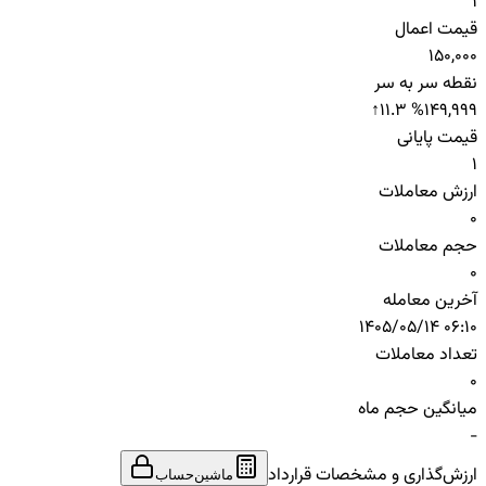
1
قیمت اعمال
150,000
نقطه سر به سر
↑
11.3 %
149,999
قیمت پایانی
1
ارزش معاملات
0
حجم معاملات
0
آخرین معامله
1405/05/14 06:10
تعداد معاملات
0
میانگین حجم ماه
-
ارزش‌گذاری و مشخصات قرارداد
ماشین‌حساب