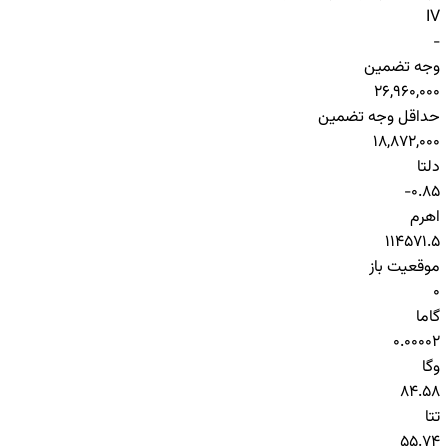
IV
-
وجه تضمین
26,960,000
حداقل وجه تضمین
18,872,000
دلتا
-0.85
اهرم
114571.5
موقعیت باز
0
گاما
0.00002
وگا
84.58
تتا
55.74