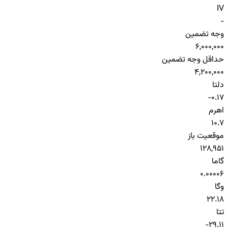
IV
-
وجه تضمین
6,000,000
حداقل وجه تضمین
4,200,000
دلتا
-0.17
اهرم
10.7
موقعیت باز
128,951
گاما
0.00006
وگا
22.18
تتا
-29.11