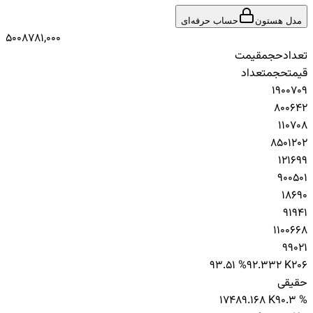
مدل هستون
حساب حرفه‌ای
500
878
1,000
تعداد
حجم
قیمت
قیمت
حجم
تعداد
1
900
709
800
64
2
1
10
708
850
120
2
1
21
699
900
50
1
1
8
690
919
4
1
1
100
668
990
2
1
93.51 %
92.332 K
206
حقیقی
174
89.168 K
90.3 %