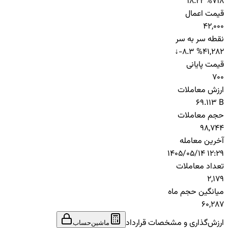
18.22 %
718
قیمت اعمال
42,000
نقطه سر به سر
↓
-8.3 %
41,282
قیمت پایانی
700
ارزش معاملات
69.113 B
حجم معاملات
98,744
آخرین معامله
1405/05/14 12:29
تعداد معاملات
2,179
میانگین حجم ماه
60,287
ارزش‌گذاری و مشخصات قرارداد
ماشین‌حساب