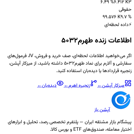
6.49 %
6.412 K
3
حقوقی
9
9.576 K
9.7 %
⚡
داده لحظه‌ای
اطلاعات زنده
طهرم5032
اگر می‌خواهید اطلاعات لحظه‌ای، صف خرید و فروش، IV، فرمول‌های
سفارشی و آلارم برای نماد
طهرم5032
داشته باشید، از میزکار آپشن،
زنجیره قراردادها یا دیده‌بان استفاده کنید.
میزکار آپشن
←
زنجیره
اهرم
←
دیده‌بان
←
آپشن باز
پیشگام بازار مشتقه ایران — پلتفرم تخصصی رصد، تحلیل و ابزارهای
اختیار معامله، صندوق‌های ETF و بورس کالا.