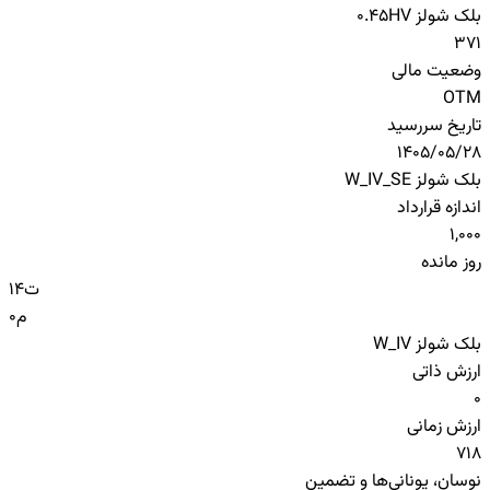
بلک شولز HV
0.45
371
وضعیت مالی
OTM
تاریخ سررسید
1405/05/28
بلک شولز W_IV_SE
اندازه قرارداد
1,000
روز مانده
ت
14
م
0
بلک شولز W_IV
ارزش ذاتی
0
ارزش زمانی
718
نوسان، یونانی‌ها و تضمین