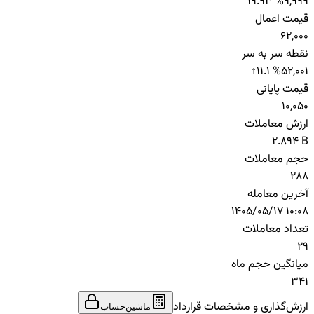
19.93 %
9,999
قیمت اعمال
62,000
نقطه سر به سر
↑
11.1 %
52,001
قیمت پایانی
10,050
ارزش معاملات
2.894 B
حجم معاملات
288
آخرین معامله
1405/05/17 10:08
تعداد معاملات
29
میانگین حجم ماه
341
ارزش‌گذاری و مشخصات قرارداد
ماشین‌حساب