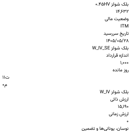
بلک شولز HV
0.45
14,632
وضعیت مالی
ITM
تاریخ سررسید
1405/05/28
بلک شولز W_IV_SE
اندازه قرارداد
1,000
روز مانده
ت
11
م
0
بلک شولز W_IV
ارزش ذاتی
15,190
ارزش زمانی
0
نوسان، یونانی‌ها و تضمین