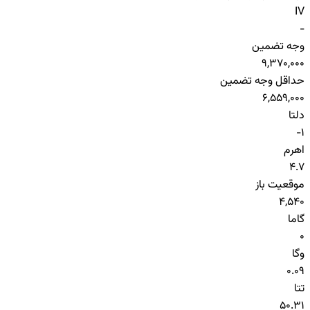
IV
-
وجه تضمین
9,370,000
حداقل وجه تضمین
6,559,000
دلتا
-1
اهرم
4.7
موقعیت باز
4,540
گاما
0
وگا
0.09
تتا
50.31