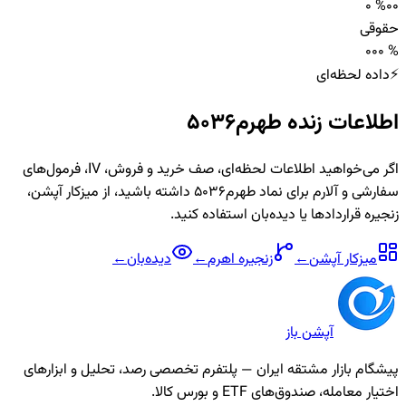
0 %
0
0
حقوقی
0
0
0 %
⚡
داده لحظه‌ای
اطلاعات زنده
طهرم5036
اگر می‌خواهید اطلاعات لحظه‌ای، صف خرید و فروش، IV، فرمول‌های
سفارشی و آلارم برای نماد
طهرم5036
داشته باشید، از میزکار آپشن،
زنجیره قراردادها یا دیده‌بان استفاده کنید.
میزکار آپشن
←
زنجیره
اهرم
←
دیده‌بان
←
آپشن باز
پیشگام بازار مشتقه ایران — پلتفرم تخصصی رصد، تحلیل و ابزارهای
اختیار معامله، صندوق‌های ETF و بورس کالا.