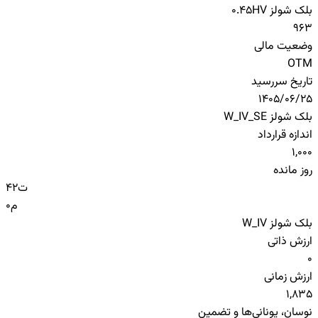
بلک شولز HV
0.45
963
وضعیت مالی
OTM
تاریخ سررسید
1405/06/25
بلک شولز W_IV_SE
اندازه قرارداد
1,000
روز مانده
ت
42
م
0
بلک شولز W_IV
ارزش ذاتی
0
ارزش زمانی
1,835
نوسان، یونانی‌ها و تضمین