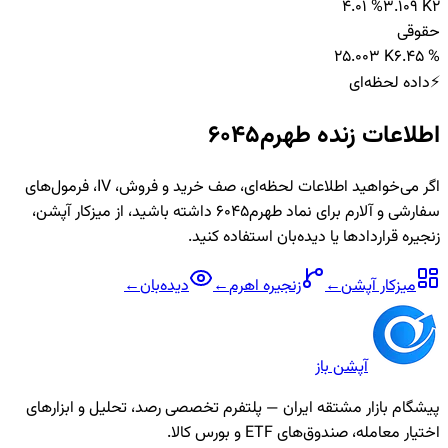
4.01 %
3.109 K
2
حقوقی
2
5.003 K
6.45 %
⚡
داده لحظه‌ای
اطلاعات زنده
طهرم6045
اگر می‌خواهید اطلاعات لحظه‌ای، صف خرید و فروش، IV، فرمول‌های
سفارشی و آلارم برای نماد
طهرم6045
داشته باشید، از میزکار آپشن،
زنجیره قراردادها یا دیده‌بان استفاده کنید.
میزکار آپشن
←
زنجیره
اهرم
←
دیده‌بان
←
آپشن باز
پیشگام بازار مشتقه ایران — پلتفرم تخصصی رصد، تحلیل و ابزارهای
اختیار معامله، صندوق‌های ETF و بورس کالا.