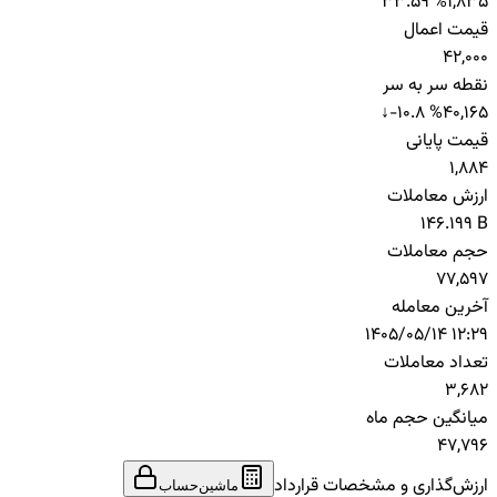
33.59 %
1,835
قیمت اعمال
42,000
نقطه سر به سر
↓
-10.8 %
40,165
قیمت پایانی
1,884
ارزش معاملات
146.199 B
حجم معاملات
77,597
آخرین معامله
1405/05/14 12:29
تعداد معاملات
3,682
میانگین حجم ماه
47,796
ارزش‌گذاری و مشخصات قرارداد
ماشین‌حساب