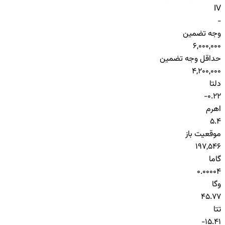
IV
-
وجه تضمین
6,000,000
حداقل وجه تضمین
4,200,000
دلتا
-0.22
اهرم
5.4
موقعیت باز
197,546
گاما
0.00004
وگا
45.77
تتا
-15.41