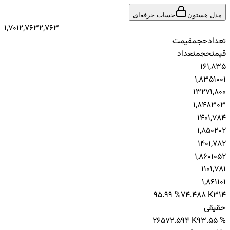
مدل هستون
حساب حرفه‌ای
1,701
2,763
2,763
تعداد
حجم
قیمت
قیمت
حجم
تعداد
1
6
1,835
1,835
100
1
1
327
1,800
1,848
30
3
1
40
1,784
1,850
20
2
1
40
1,782
1,860
105
2
1
10
1,781
1,861
10
1
95.99 %
74.488 K
314
حقیقی
265
72.594 K
93.55 %