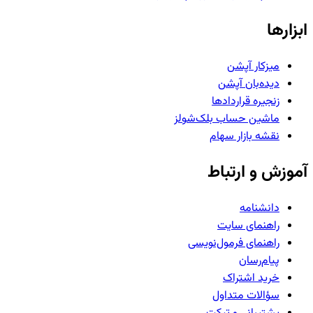
ابزارها
میزکار آپشن
دیده‌بان آپشن
زنجیره قراردادها
ماشین حساب بلک‌شولز
نقشه بازار سهام
آموزش و ارتباط
دانشنامه
راهنمای سایت
راهنمای فرمول‌نویسی
پیام‌رسان
خرید اشتراک
سؤالات متداول