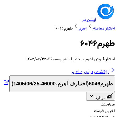
آپشن باز
اختیار معامله
اهرم
طهرم6046
طهرم6046
اختیار
فروش
اهرم
- اختیارف اهرم-46000-1405/06/25
بازگشت به زنجیره
اهرم
طهرم6046
(
اختیارف اهرم-46000-1405/06/25
)
نمودارها
معاملات
آخرین قیمت