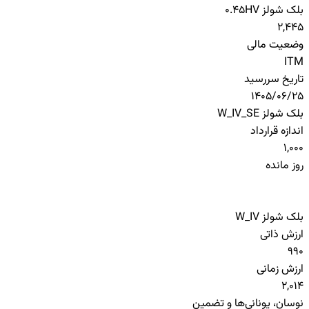
بلک شولز HV
0.45
2,445
وضعیت مالی
ITM
تاریخ سررسید
1405/06/25
بلک شولز W_IV_SE
اندازه قرارداد
1,000
روز مانده
بلک شولز W_IV
ارزش ذاتی
990
ارزش زمانی
2,014
نوسان، یونانی‌ها و تضمین