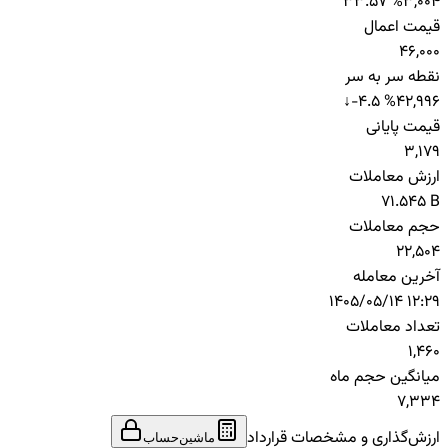
33.57 %
3,004
قیمت اعمال
46,000
نقطه سر به سر
↓
-4.5 %
42,996
قیمت پایانی
3,179
ارزش معاملات
71.545 B
حجم معاملات
22,504
آخرین معامله
1405/05/14 12:29
تعداد معاملات
1,460
میانگین حجم ماه
7,334
ارزش‌گذاری و مشخصات قرارداد
ماشین‌حساب