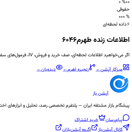
0 %
0
0
حقوقی
0
0
0 %
⚡
داده لحظه‌ای
اطلاعات زنده
طهرم6046
اگر می‌خواهید اطلاعات لحظه‌ای، صف خرید و فروش، IV، فرمول‌های سفارشی و آلارم برای نماد
میزکار آپشن
←
زنجیره
اهرم
←
دیده‌بان
←
آپشن باز
پیشگام بازار مشتقه ایران — پلتفرم تخصصی رصد، تحلیل و ابزارهای اختیار معامله، ص
پیام‌رسان
خرید اشتراک
کانال آپشن‌باز
|
گروه آپشن‌بازان