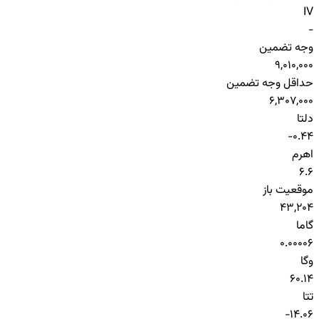
IV
-
وجه تضمین
9,010,000
حداقل وجه تضمین
6,307,000
دلتا
-0.44
اهرم
6.6
موقعیت باز
43,204
گاما
0.00006
وگا
60.14
تتا
-14.06