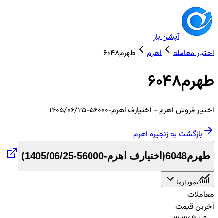
آپشن باز
اختیار معامله
اهرم
طهرم6048
طهرم6048
اختیار
فروش
اهرم
- اختیارف اهرم-56000-1405/06/25
بازگشت به زنجیره
اهرم
طهرم6048
(
اختیارف اهرم-56000-1405/06/25
)
نمودارها
معاملات
آخرین قیمت