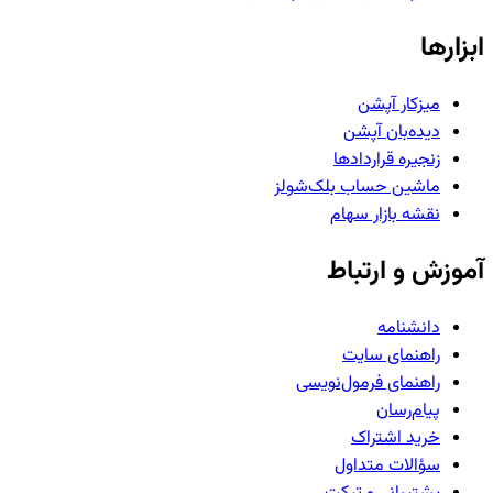
ابزارها
میزکار آپشن
دیده‌بان آپشن
زنجیره قراردادها
ماشین حساب بلک‌شولز
نقشه بازار سهام
آموزش و ارتباط
دانشنامه
راهنمای سایت
راهنمای فرمول‌نویسی
پیام‌رسان
خرید اشتراک
سؤالات متداول