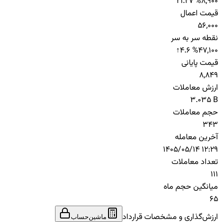
21.27 %
8,900
قیمت اعمال
56,000
نقطه سر به سر
↑
4.6 %
47,100
قیمت پایانی
8,849
ارزش معاملات
3.035 B
حجم معاملات
343
آخرین معامله
1405/05/14 12:29
تعداد معاملات
111
میانگین حجم ماه
65
ارزش‌گذاری و مشخصات قرارداد
ماشین‌حساب