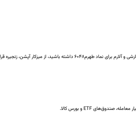
طهرم6048
داشته باشید، از میزکار آپشن، زنجیره قرار
ندوق‌های ETF و بورس کالا.