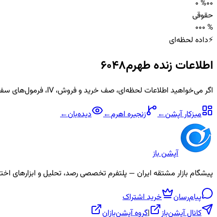
0 %
0
0
حقوقی
0
0
0 %
⚡
داده لحظه‌ای
اطلاعات زنده
طهرم6048
اگر می‌خواهید اطلاعات لحظه‌ای، صف خرید و فروش، IV، فرمول‌های سفارشی و آلارم برای نماد
میزکار آپشن
←
زنجیره
اهرم
←
دیده‌بان
←
آپشن باز
پیشگام بازار مشتقه ایران — پلتفرم تخصصی رصد، تحلیل و ابزارهای اختیار معامله، ص
پیام‌رسان
خرید اشتراک
کانال آپشن‌باز
|
گروه آپشن‌بازان