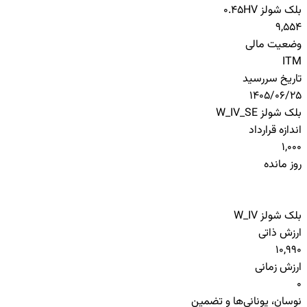
بلک شولز HV
0.45
9,554
وضعیت مالی
ITM
تاریخ سررسید
1405/06/25
بلک شولز W_IV_SE
اندازه قرارداد
1,000
روز مانده
بلک شولز W_IV
ارزش ذاتی
10,990
ارزش زمانی
0
نوسان، یونانی‌ها و تضمین