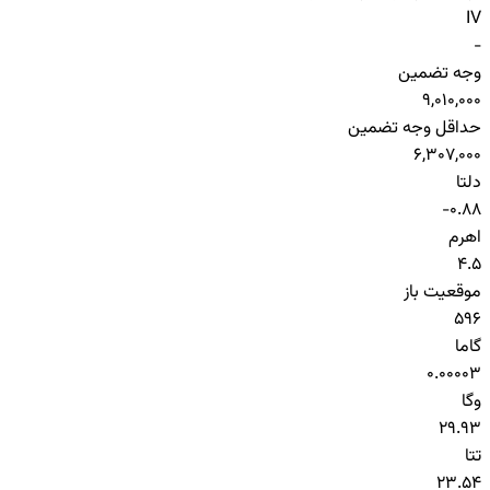
IV
-
وجه تضمین
9,010,000
حداقل وجه تضمین
6,307,000
دلتا
-0.88
اهرم
4.5
موقعیت باز
596
گاما
0.00003
وگا
29.93
تتا
23.54