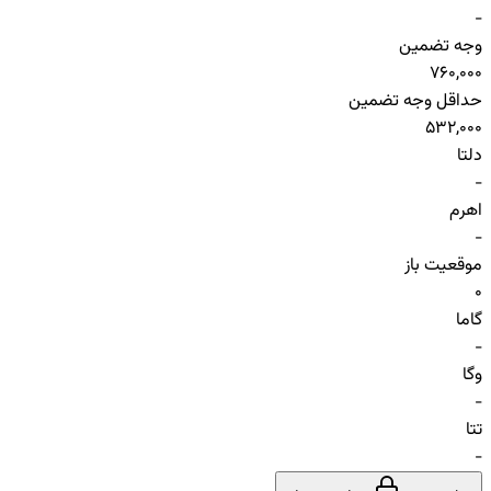
-
وجه تضمین
760,000
حداقل وجه تضمین
532,000
دلتا
-
اهرم
-
موقعیت باز
0
گاما
-
وگا
-
تتا
-