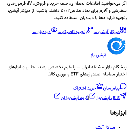
اگر می‌خواهید اطلاعات لحظه‌ای، صف خرید و فروش، IV، فرمول‌های
سفارشی و آلارم برای نماد
طتاص5002
داشته باشید، از میزکار آپشن،
زنجیره قراردادها یا دیده‌بان استفاده کنید.
میزکار آپشن
←
زنجیره
تاصیکو
←
دیده‌بان
←
آپشن باز
پیشگام بازار مشتقه ایران — پلتفرم تخصصی رصد، تحلیل و ابزارهای
اختیار معامله، صندوق‌های ETF و بورس کالا.
پیام‌رسان
خرید اشتراک
کانال آپشن‌باز
|
گروه آپشن‌بازان
ابزارها
میزکار آپشن