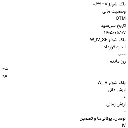
بلک شولز HV
0.39
وضعیت مالی
OTM
تاریخ سررسید
1405/05/07
بلک شولز W_IV_SE
اندازه قرارداد
1,000
روز مانده
ت
0
م
0
بلک شولز W_IV
ارزش ذاتی
0
ارزش زمانی
0
نوسان، یونانی‌ها و تضمین
IV