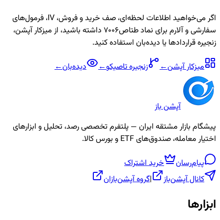
اگر می‌خواهید اطلاعات لحظه‌ای، صف خرید و فروش، IV، فرمول‌های
سفارشی و آلارم برای نماد
طتاص7006
داشته باشید، از میزکار آپشن،
زنجیره قراردادها یا دیده‌بان استفاده کنید.
میزکار آپشن
←
زنجیره
تاصیکو
←
دیده‌بان
←
آپشن باز
پیشگام بازار مشتقه ایران — پلتفرم تخصصی رصد، تحلیل و ابزارهای
اختیار معامله، صندوق‌های ETF و بورس کالا.
پیام‌رسان
خرید اشتراک
کانال آپشن‌باز
|
گروه آپشن‌بازان
ابزارها