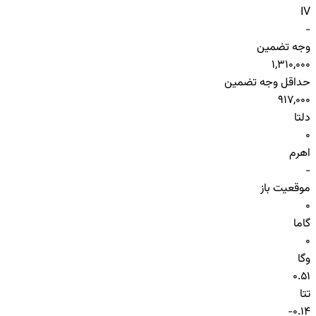
IV
-
وجه تضمین
1,310,000
حداقل وجه تضمین
917,000
دلتا
0
اهرم
-
موقعیت باز
0
گاما
0
وگا
0.51
تتا
-0.14