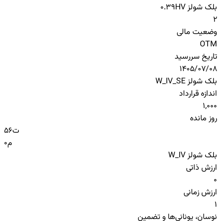
بلک شولز HV
0.39
2
وضعیت مالی
OTM
تاریخ سررسید
1405/07/08
بلک شولز W_IV_SE
اندازه قرارداد
1,000
روز مانده
ت
56
م
0
بلک شولز W_IV
ارزش ذاتی
0
ارزش زمانی
1
نوسان، یونانی‌ها و تضمین