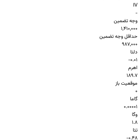
IV
-
وجه تضمین
1,410,000
حداقل وجه تضمین
987,000
دلتا
-0.01
اهرم
189.7
موقعیت باز
0
گاما
0.00001
وگا
1.8
تتا
-0.48