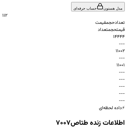
مدل هستون
حساب حرفه‌ای
1
1
2
تعداد
حجم
قیمت
قیمت
حجم
تعداد
1
444
4
-
-
-
1
100
2
-
-
-
1
100
1
-
-
-
-
-
-
-
-
-
-
-
-
-
-
-
⚡
داده لحظه‌ای
اطلاعات زنده
طتاص7007