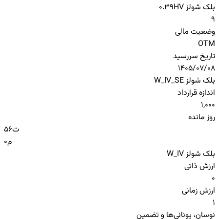
بلک شولز HV
0.39
9
وضعیت مالی
OTM
تاریخ سررسید
1405/07/08
بلک شولز W_IV_SE
اندازه قرارداد
1,000
روز مانده
ت
56
م
0
بلک شولز W_IV
ارزش ذاتی
0
ارزش زمانی
1
نوسان، یونانی‌ها و تضمین