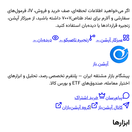
اگر می‌خواهید اطلاعات لحظه‌ای، صف خرید و فروش، IV، فرمول‌های
سفارشی و آلارم برای نماد
طتاص7007
داشته باشید، از میزکار آپشن،
زنجیره قراردادها یا دیده‌بان استفاده کنید.
میزکار آپشن
←
زنجیره
تاصیکو
←
دیده‌بان
←
آپشن باز
پیشگام بازار مشتقه ایران — پلتفرم تخصصی رصد، تحلیل و ابزارهای
اختیار معامله، صندوق‌های ETF و بورس کالا.
پیام‌رسان
خرید اشتراک
کانال آپشن‌باز
|
گروه آپشن‌بازان
ابزارها