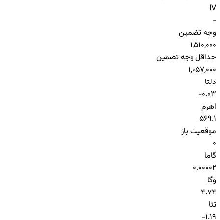
IV
-
وجه تضمین
1,510,000
حداقل وجه تضمین
1,057,000
دلتا
-0.03
اهرم
569.1
موقعیت باز
0
گاما
0.00002
وگا
4.74
تتا
-1.19