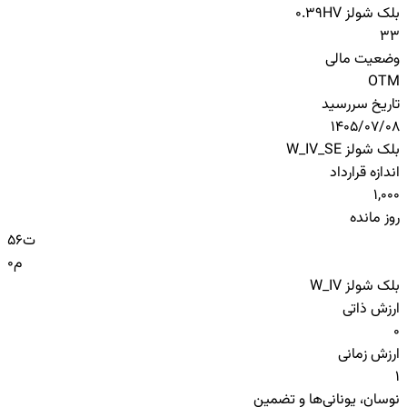
بلک شولز HV
0.39
33
وضعیت مالی
OTM
تاریخ سررسید
1405/07/08
بلک شولز W_IV_SE
اندازه قرارداد
1,000
روز مانده
ت
56
م
0
بلک شولز W_IV
ارزش ذاتی
0
ارزش زمانی
1
نوسان، یونانی‌ها و تضمین