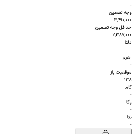
-
وجه تضمین
3,410,000
حداقل وجه تضمین
2,387,000
دلتا
-
اهرم
-
موقعیت باز
138
گاما
-
وگا
-
تتا
-