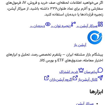
اگر می‌خواهید اطلاعات لحظه‌ای، صف خرید و فروش، IV، فرمول‌های
سفارشی و آلارم برای نماد
طتوان336
داشته باشید، از میزکار آپشن،
زنجیره قراردادها یا دیده‌بان استفاده کنید.
میزکار آپشن
←
زنجیره
توان
←
دیده‌بان
←
آپشن باز
پیشگام بازار مشتقه ایران — پلتفرم تخصصی رصد، تحلیل و ابزارهای
اختیار معامله، صندوق‌های ETF و بورس کالا.
پیام‌رسان
خرید اشتراک
کانال آپشن‌باز
|
گروه آپشن‌بازان
ابزارها
میزکار آپشن