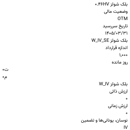
بلک شولز HV
0.46
وضعیت مالی
OTM
تاریخ سررسید
1405/03/31
بلک شولز W_IV_SE
اندازه قرارداد
1,000
روز مانده
ت
0
م
0
بلک شولز W_IV
ارزش ذاتی
0
ارزش زمانی
0
نوسان، یونانی‌ها و تضمین
IV