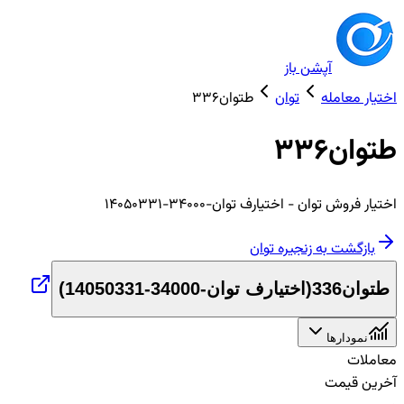
آپشن باز
اختیار معامله
توان
طتوان336
طتوان336
اختیار
فروش
توان
- اختیارف توان-34000-14050331
بازگشت به زنجیره
توان
طتوان336
(
اختیارف توان-34000-14050331
)
نمودارها
معاملات
آخرین قیمت