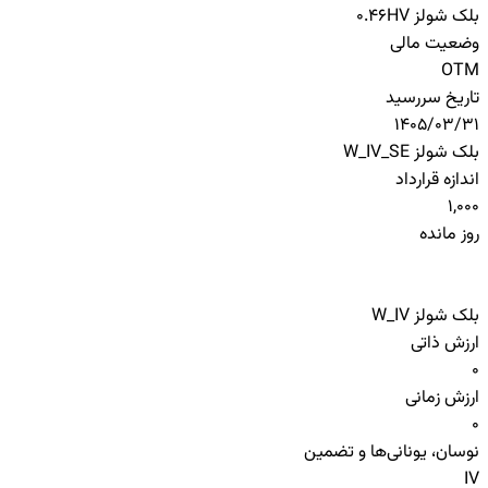
بلک شولز HV
0.46
وضعیت مالی
OTM
تاریخ سررسید
1405/03/31
بلک شولز W_IV_SE
اندازه قرارداد
1,000
روز مانده
بلک شولز W_IV
ارزش ذاتی
0
ارزش زمانی
0
نوسان، یونانی‌ها و تضمین
IV