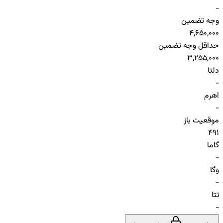
-
وجه تضمین
4,650,000
حداقل وجه تضمین
3,255,000
دلتا
-
اهرم
-
موقعیت باز
491
گاما
-
وگا
-
تتا
-