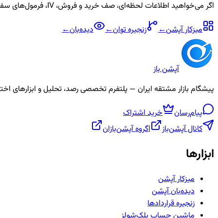
اگر می‌خواهید اطلاعات لحظه‌ای، صف خرید و فروش، IV، فرمول‌های سفارشی و آلارم برای نماد
میزکار آپشن
←
زنجیره
توان
←
دیده‌بان
←
آپشن باز
پیشگام بازار مشتقه ایران — پلتفرم تخصصی رصد، تحلیل و ابزارهای اختیار معامله، ص
پیام‌رسان
خرید اشتراک
کانال آپشن‌باز
|
گروه آپشن‌بازان
ابزارها
میزکار آپشن
دیده‌بان آپشن
زنجیره قراردادها
ماشین حساب بلک‌شولز