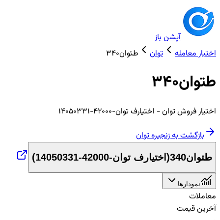
آپشن باز
اختیار معامله
توان
طتوان340
طتوان340
اختیار
فروش
توان
- اختیارف توان-42000-14050331
بازگشت به زنجیره
توان
طتوان340
(
اختیارف توان-42000-14050331
)
نمودارها
معاملات
آخرین قیمت