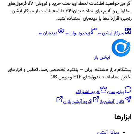
اگر می‌خواهید اطلاعات لحظه‌ای، صف خرید و فروش، IV، فرمول‌های
سفارشی و آلارم برای نماد
طتوان341
داشته باشید، از میزکار آپشن،
زنجیره قراردادها یا دیده‌بان استفاده کنید.
میزکار آپشن
←
زنجیره
توان
←
دیده‌بان
←
آپشن باز
پیشگام بازار مشتقه ایران — پلتفرم تخصصی رصد، تحلیل و ابزارهای
اختیار معامله، صندوق‌های ETF و بورس کالا.
پیام‌رسان
خرید اشتراک
کانال آپشن‌باز
|
گروه آپشن‌بازان
ابزارها
میزکار آپشن