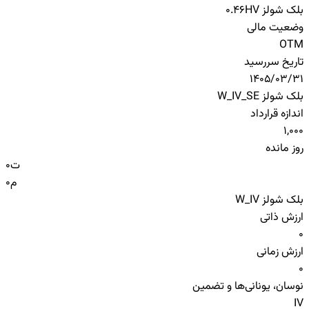
بلک شولز HV
0.46
وضعیت مالی
OTM
تاریخ سررسید
1405/03/31
بلک شولز W_IV_SE
اندازه قرارداد
1,000
روز مانده
ت
0
م
0
بلک شولز W_IV
ارزش ذاتی
0
ارزش زمانی
0
نوسان، یونانی‌ها و تضمین
IV