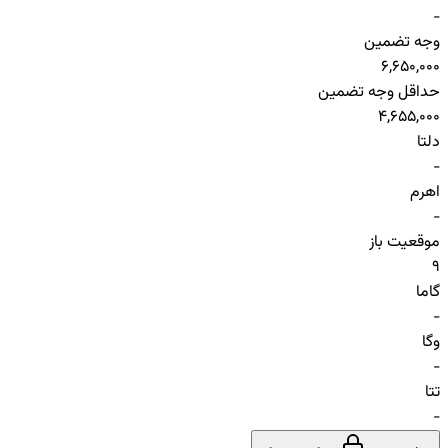
-
وجه تضمین
6,650,000
حداقل وجه تضمین
4,655,000
دلتا
-
اهرم
-
موقعیت باز
9
گاما
-
وگا
-
تتا
-