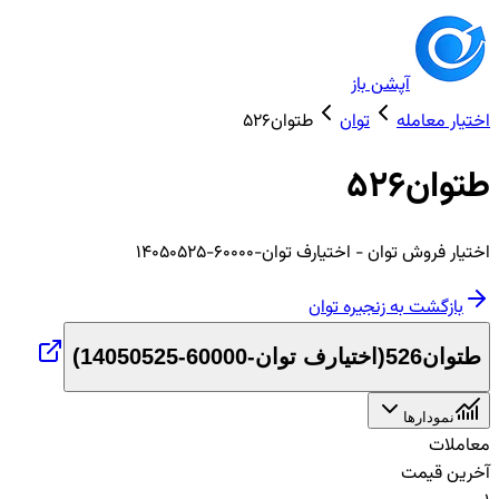
آپشن باز
اختیار معامله
توان
طتوان526
طتوان526
اختیار
فروش
توان
- اختیارف توان-60000-14050525
بازگشت به زنجیره
توان
طتوان526
(
اختیارف توان-60000-14050525
)
نمودارها
معاملات
آخرین قیمت