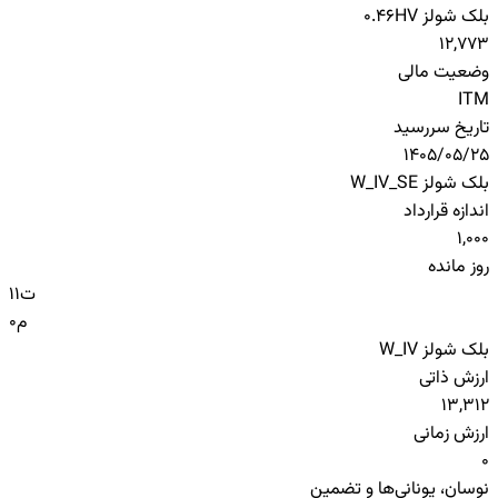
بلک شولز HV
0.46
12,773
وضعیت مالی
ITM
تاریخ سررسید
1405/05/25
بلک شولز W_IV_SE
اندازه قرارداد
1,000
روز مانده
ت
11
م
0
بلک شولز W_IV
ارزش ذاتی
13,312
ارزش زمانی
0
نوسان، یونانی‌ها و تضمین