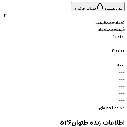
مدل هستون
حساب حرفه‌ای
1
1
2
تعداد
حجم
قیمت
قیمت
حجم
تعداد
1
100
101
-
-
-
1
200
100
-
-
-
1
100
1
-
-
-
-
-
-
-
-
-
-
-
-
-
-
-
⚡
داده لحظه‌ای
اطلاعات زنده
طتوان526