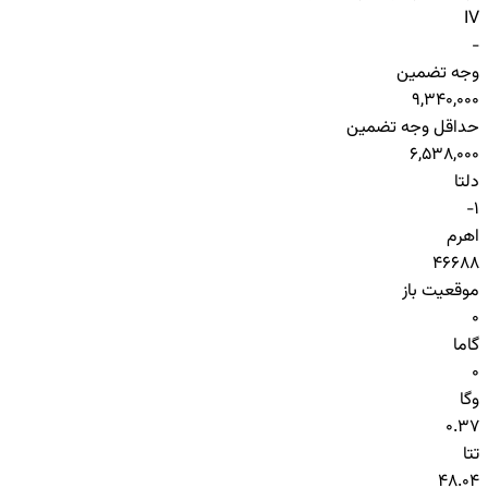
IV
-
وجه تضمین
9,340,000
حداقل وجه تضمین
6,538,000
دلتا
-1
اهرم
46688
موقعیت باز
0
گاما
0
وگا
0.37
تتا
48.04