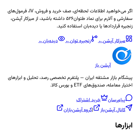
اگر می‌خواهید اطلاعات لحظه‌ای، صف خرید و فروش، IV، فرمول‌های
سفارشی و آلارم برای نماد
طتوان526
داشته باشید، از میزکار آپشن،
زنجیره قراردادها یا دیده‌بان استفاده کنید.
میزکار آپشن
←
زنجیره
توان
←
دیده‌بان
←
آپشن باز
پیشگام بازار مشتقه ایران — پلتفرم تخصصی رصد، تحلیل و ابزارهای
اختیار معامله، صندوق‌های ETF و بورس کالا.
پیام‌رسان
خرید اشتراک
کانال آپشن‌باز
|
گروه آپشن‌بازان
ابزارها