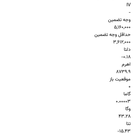
IV
-
وجه تضمین
5,160,000
حداقل وجه تضمین
3,612,000
دلتا
-0.18
اهرم
8739.9
موقعیت باز
0
گاما
0.00003
وگا
43.28
تتا
-15.43