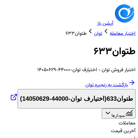
آپشن باز
اختیار معامله
توان
طتوان633
طتوان633
اختیار
فروش
توان
- اختیارف توان-44000-14050629
بازگشت به زنجیره
توان
طتوان633
(
اختیارف توان-44000-14050629
)
نمودارها
معاملات
آخرین قیمت