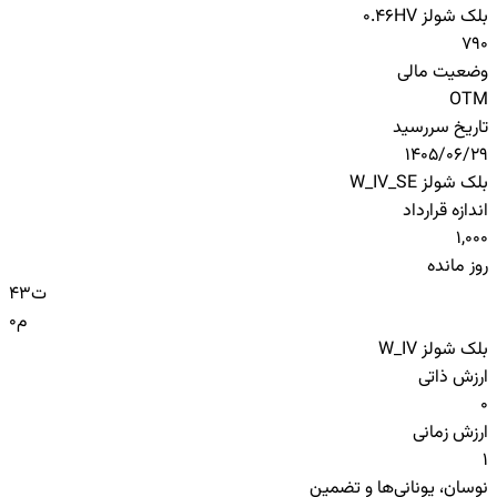
بلک شولز HV
0.46
790
وضعیت مالی
OTM
تاریخ سررسید
1405/06/29
بلک شولز W_IV_SE
اندازه قرارداد
1,000
روز مانده
ت
43
م
0
بلک شولز W_IV
ارزش ذاتی
0
ارزش زمانی
1
نوسان، یونانی‌ها و تضمین