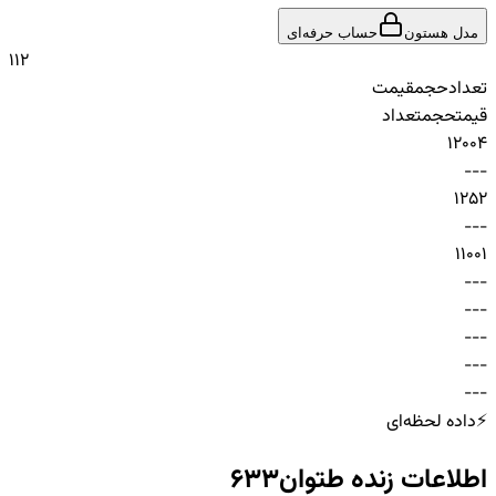
مدل هستون
حساب حرفه‌ای
1
1
2
تعداد
حجم
قیمت
قیمت
حجم
تعداد
1
200
4
-
-
-
1
25
2
-
-
-
1
100
1
-
-
-
-
-
-
-
-
-
-
-
-
-
-
-
⚡
داده لحظه‌ای
اطلاعات زنده
طتوان633