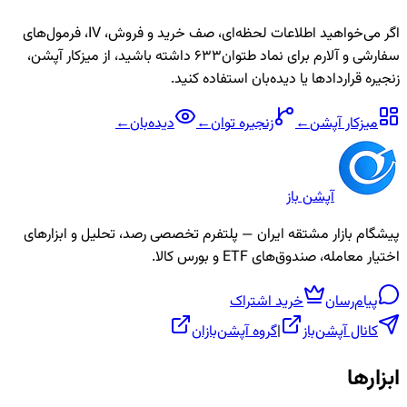
اگر می‌خواهید اطلاعات لحظه‌ای، صف خرید و فروش، IV، فرمول‌های
سفارشی و آلارم برای نماد
طتوان633
داشته باشید، از میزکار آپشن،
زنجیره قراردادها یا دیده‌بان استفاده کنید.
میزکار آپشن
←
زنجیره
توان
←
دیده‌بان
←
آپشن باز
پیشگام بازار مشتقه ایران — پلتفرم تخصصی رصد، تحلیل و ابزارهای
اختیار معامله، صندوق‌های ETF و بورس کالا.
پیام‌رسان
خرید اشتراک
کانال آپشن‌باز
|
گروه آپشن‌بازان
ابزارها