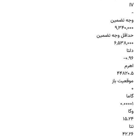
IV
-
وجه تضمین
9,340,000
حداقل وجه تضمین
6,538,000
دلتا
-0.96
اهرم
44820.5
موقعیت باز
0
گاما
0.00001
وگا
15.24
تتا
42.26