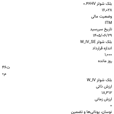
بلک شولز HV
0.46
16,028
وضعیت مالی
ITM
تاریخ سررسید
1405/06/29
بلک شولز W_IV_SE
اندازه قرارداد
1,000
روز مانده
ت
46
م
0
بلک شولز W_IV
ارزش ذاتی
18,312
ارزش زمانی
0
نوسان، یونانی‌ها و تضمین