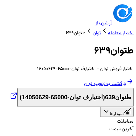
آپشن باز
اختیار معامله
توان
طتوان639
طتوان639
اختیار
فروش
توان
- اختیارف توان-65000-14050629
بازگشت به زنجیره
توان
طتوان639
(
اختیارف توان-65000-14050629
)
نمودارها
معاملات
آخرین قیمت