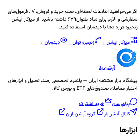
اگر می‌خواهید اطلاعات لحظه‌ای، صف خرید و فروش، IV، فرمول‌های
سفارشی و آلارم برای نماد
طتوان639
داشته باشید، از میزکار آپشن،
زنجیره قراردادها یا دیده‌بان استفاده کنید.
میزکار آپشن
←
زنجیره
توان
←
دیده‌بان
←
آپشن باز
پیشگام بازار مشتقه ایران — پلتفرم تخصصی رصد، تحلیل و ابزارهای
اختیار معامله، صندوق‌های ETF و بورس کالا.
پیام‌رسان
خرید اشتراک
کانال آپشن‌باز
|
گروه آپشن‌بازان
ابزارها